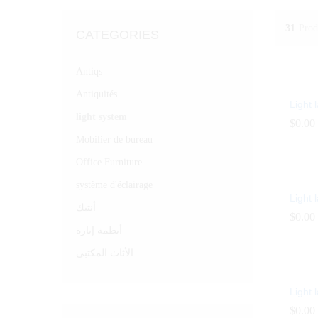
31
Prod
CATEGORIES
Antiqs
Antiquités
Light
light system
$
$
0.00
0.00
Mobilier de bureau
Office Furniture
système d'éclairage
Light
أنتيك
$
$
0.00
0.00
أنظمة إنارة
الأثاث المكتبي
Light
$
$
0.00
0.00