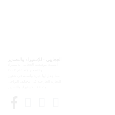
العجايبي - للإستيراد والتصدير
أُنشئت مؤسسة العجايبى للاستيراد
والتصدير مُنذ عام ٢٠٠٧
مما جعل لها خبرة واسعة فى شئون
التجارة الخارجية فى مختلف النواحى
المتعلقة بالاستيراد والتصدير