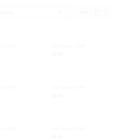
View
 sorting
amp 100W
Light lamp 100W
$
$
0.00
0.00
amp 10W-3
Light lamp 150W
$
$
0.00
0.00
amp 150W
Light lamp 200W
$
$
0.00
0.00