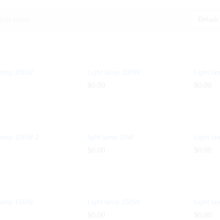
ucts found
Default
 lamp 100W
Light lamp 100W
Light l
$
$
0.00
0.00
$
$
0.00
0.00
 lamp 100W-2
light lamp 10W
Light l
$
$
0.00
0.00
$
$
0.00
0.00
 lamp 150W
Light lamp 150W
Light l
$
$
0.00
0.00
$
$
0.00
0.00