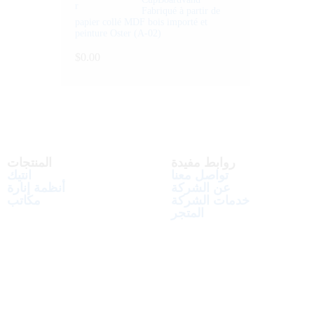
Fabriqué à partir de
papier collé MDF bois importé et
peinture Oster (A-02)
$
0.00
روابط مفيدة
المنتجات
تواصل معنا
انتيك
عن الشركة
أنظمة إنارة
خدمات الشركة
مكاتب
المتجر