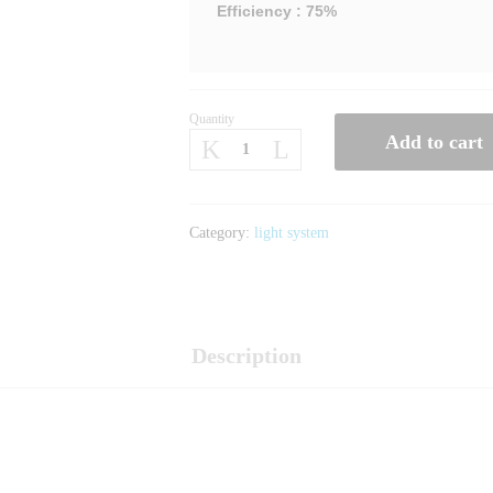
Efficiency : 75%
Quantity
Add to cart
Category:
light system
Description