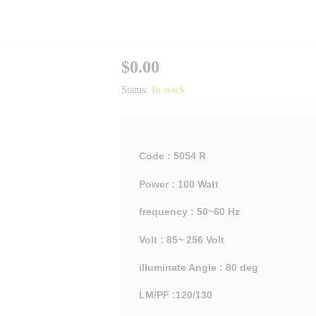
$
0.00
Status:
In stock
Code : 5054 R
Power : 100 Watt
frequency : 50~60 Hz
Volt : 85~ 256 Volt
illuminate Angle : 80 deg
LM/PF :120/130