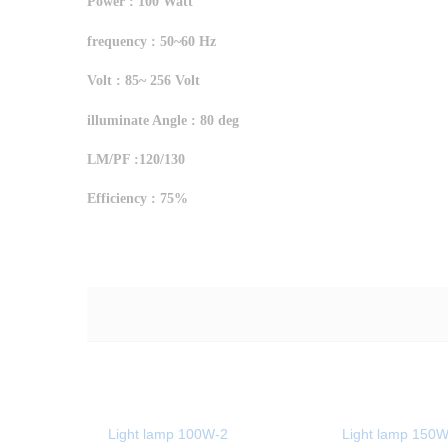
Power : 100 Watt
frequency : 50~60 Hz
Volt : 85~ 256 Volt
illuminate Angle : 80 deg
LM/PF :120/130
Efficiency : 75%
Light lamp 100W-2
Light lamp 150