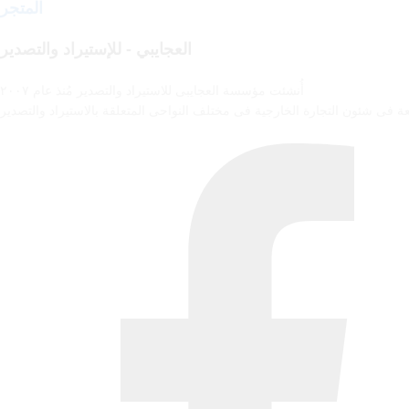
المتجر
العجايبي - للإستيراد والتصدير
أُنشئت مؤسسة العجايبى للاستيراد والتصدير مُنذ عام ٢٠٠٧
ة فى شئون التجارة الخارجية فى مختلف النواحى المتعلقة بالاستيراد والتصدير