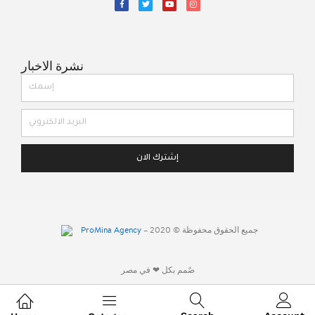
نشرة الاخبار
إشترك الان
ProMina Agency
– جميع الحقوق محفوظة © 2020
صٌمم بكل ❤ في مصر