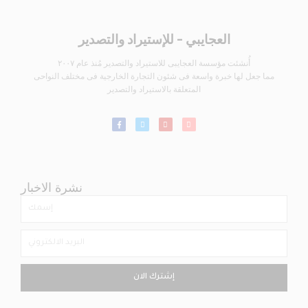
العجايبي - للإستيراد والتصدير
أُنشئت مؤسسة العجايبى للاستيراد والتصدير مُنذ عام ٢٠٠٧
مما جعل لها خبرة واسعة فى شئون التجارة الخارجية فى مختلف النواحى
المتعلقة بالاستيراد والتصدير
نشرة الاخبار
إشترك الان