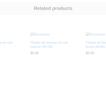
Related products
u en cuir
Chaise de bureau en cuir
Chaise de bu
marron (W-03)
foncé (M-05)
$
$
0.00
0.00
$
$
0.00
0.00