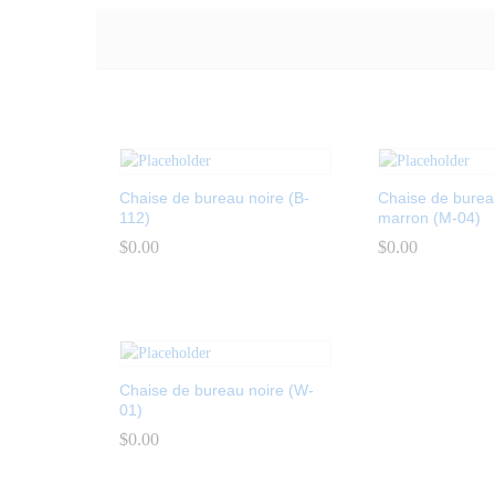
Chaise de bureau noire (B-
Chaise de burea
112)
marron (M-04)
$
$
0.00
0.00
$
$
0.00
0.00
Chaise de bureau noire (W-
01)
$
$
0.00
0.00