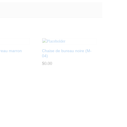
reau marron
Chaise de bureau noire (M-
04)
$
$
0.00
0.00