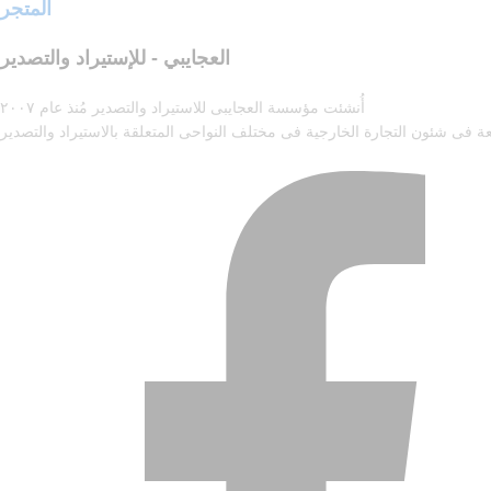
المتجر
العجايبي - للإستيراد والتصدير
أُنشئت مؤسسة العجايبى للاستيراد والتصدير مُنذ عام ٢٠٠٧
ة فى شئون التجارة الخارجية فى مختلف النواحى المتعلقة بالاستيراد والتصدير