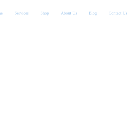
me
Services
Shop
About Us
Blog
Contact Us