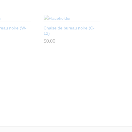
reau noire (W-
Chaise de bureau noire (C-
12)
$
$
0.00
0.00