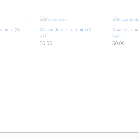
u noire (W-
Chaise de bureau noire (M-
Chaise de bu
03)
01)
$
$
0.00
0.00
$
$
0.00
0.00