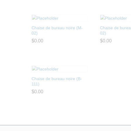
Chaise de bureau noire (M-
Chaise de burea
02)
02)
$
$
0.00
0.00
$
$
0.00
0.00
Chaise de bureau noire (B-
111)
$
$
0.00
0.00