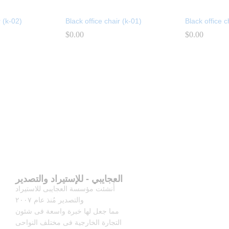
r (k-02)
Black office chair (k-01)
Black office 
$
$
0.00
0.00
$
$
0.00
0.00
العجايبي - للإستيراد والتصدير
أُنشئت مؤسسة العجايبى للاستيراد
والتصدير مُنذ عام ٢٠٠٧
مما جعل لها خبرة واسعة فى شئون
التجارة الخارجية فى مختلف النواحى