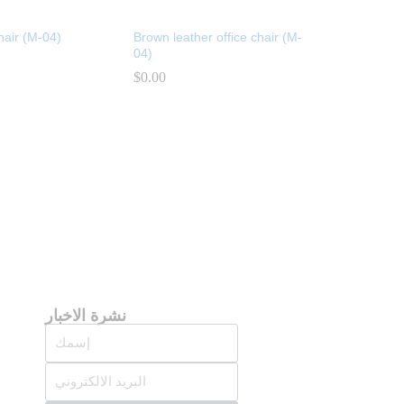
chair (M-04)
Brown leather office chair (M-
04)
$
$
0.00
0.00
نشرة الاخبار