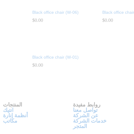
Black office chair (W-06)
Black office chai
$
$
0.00
0.00
$
$
0.00
0.00
Black office chair (W-01)
$
$
0.00
0.00
روابط مفيدة
المنتجات
تواصل معنا
انتيك
عن الشركة
أنظمة إنارة
خدمات الشركة
مكاتب
المتجر