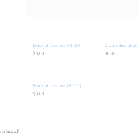
Black office chair (M-09)
Black office chai
$
$
0.00
0.00
$
$
0.00
0.00
Black office chair (B-112)
$
$
0.00
0.00
المنتجات