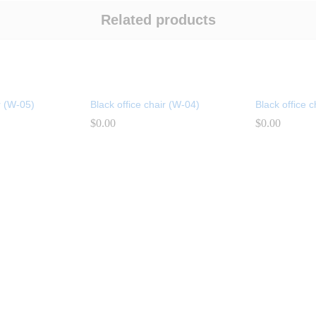
Related products
r (W-05)
Black office chair (W-04)
Black office c
$
$
0.00
0.00
$
$
0.00
0.00