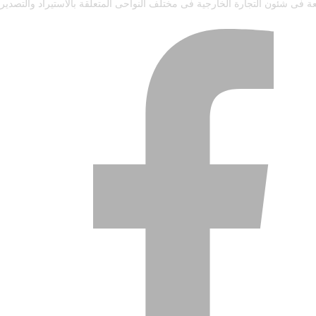
ة فى شئون التجارة الخارجية فى مختلف النواحى المتعلقة بالاستيراد والتصدير