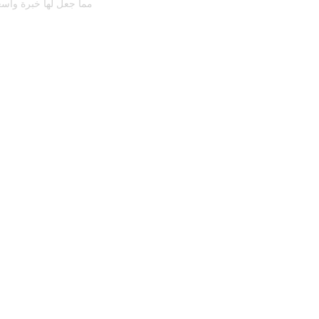
مما جعل لها خبرة واسع