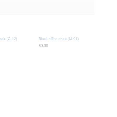
hair (C-12)
Black office chair (M-01)
$
$
0.00
0.00