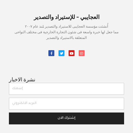
العجايبي - للإستيراد والتصدير
أُنشئت مؤسسة العجايبى للاستيراد والتصدير مُنذ عام ٢٠٠٧
مما جعل لها خبرة واسعة فى شئون التجارة الخارجية فى مختلف النواحى
المتعلقة بالاستيراد والتصدير
نشرة الاخبار
إشترك الان