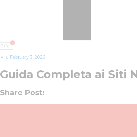
Cart
February 3, 2026
Guida Completa ai Siti 
Share Post: