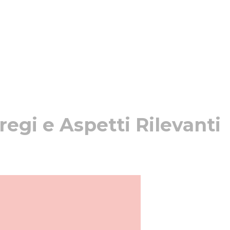
regi e Aspetti Rilevanti