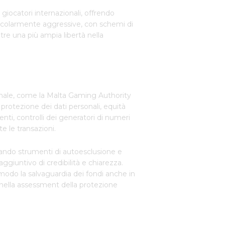
giocatori internazionali, offrendo
rticolarmente aggressive, con schemi di
ltre una più ampia libertà nella
ionale, come la Malta Gaming Authority
rotezione dei dati personali, equità
nti, controlli dei generatori di numeri
e le transazioni.
tando strumenti di autoesclusione e
ggiuntivo di credibilità e chiarezza.
l modo la salvaguardia dei fondi anche in
nella assessment della protezione