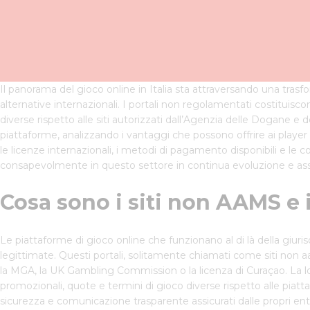
Il panorama del gioco online in Italia sta attraversando una tras
alternative internazionali. I portali non regolamentati costituis
diverse rispetto alle siti autorizzati dall’Agenzia delle Dogane e 
piattaforme, analizzando i vantaggi che possono offrire ai player 
le licenze internazionali, i metodi di pagamento disponibili e le 
consapevolmente in questo settore in continua evoluzione e as
Cosa sono i siti non AAMS e
Le piattaforme di gioco online che funzionano al di là della giuris
legittimate. Questi portali, solitamente chiamati come siti non a
la MGA, la UK Gambling Commission o la licenza di Curaçao. La lo
promozionali, quote e termini di gioco diverse rispetto alle pi
sicurezza e comunicazione trasparente assicurati dalle propri enti