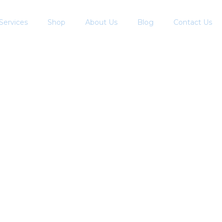
Services
Shop
About Us
Blog
Contact Us