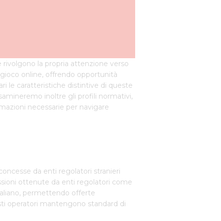
e rivolgono la propria attenzione verso
 gioco online, offrendo opportunità
i le caratteristiche distintive di queste
amineremo inoltre gli profili normativi,
ormazioni necessarie per navigare
concesse da enti regolatori stranieri
essioni ottenute da enti regolatori come
italiano, permettendo offerte
sti operatori mantengono standard di