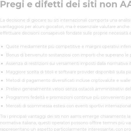
Pregi e difetti dei siti non 
La decisione di giocare su siti internazionali comporta una analisi
vantaggiosi per alcuni giocatori, ma è essenziale valutare anche
effettuare decisioni consapevoli fondate sulle proprie necessità e 
Quote mediamente più competitive e margini operativi inferior
Bonus di benvenuto sostanziosi con importi che superano le pi
Assenza di restrizioni sui versamenti imposti dalla normativa i
Maggiore scelta di titoli e software provider disponibili sulla p
Metodi di pagamento diversificati incluse criptovalute e wallet 
Prelievi generalmente veloci senza ostacoli amministrativi dell
Programmi fedeltà e promozioni continue più convenienti per
Mercati di scommessa estesi con eventi sportivi internazionali
Tra i principali vantaggi dei siti non aams emerge chiaramente la 
normativa italiana, questi operatori possono offrire termini più 
rappresentano un aspetto particolarmente interessante, con propos