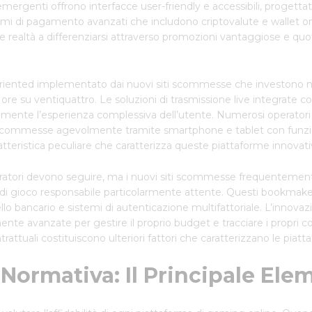
emergenti offrono interfacce user-friendly e accessibili, progetta
istemi di pagamento avanzati che includono criptovalute e wallet o
e realtà a differenziarsi attraverso promozioni vantaggiose e q
riented implementato dai nuovi siti scommesse che investono nel
 ore su ventiquattro. Le soluzioni di trasmissione live integrate 
ivamente l’esperienza complessiva dell’utente. Numerosi operatori
 scommesse agevolmente tramite smartphone e tablet con funzi
tteristica peculiare che caratterizza queste piattaforme innovati
peratori devono seguire, ma i nuovi siti scommesse frequentement
e di gioco responsabile particolarmente attente. Questi bookmake
vello bancario e sistemi di autenticazione multifattoriale. L’innova
mente avanzate per gestire il proprio budget e tracciare i prop
attuali costituiscono ulteriori fattori che caratterizzano le piatta
 Normativa: Il Principale Ele