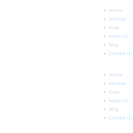
Home
Services
Shop
About Us
Blog
Contact Us
Home
Services
Shop
About Us
Blog
Contact Us