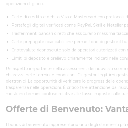
operazioni di gioco.
Carte di credito e debito Visa e Mastercard con protocolli 
Portafogli digitali verificati come PayPal, Skrill e Netelle
Trasferimenti bancari diretti che assicurano massima traccia
Carte prepagate ricaricabili che permettono di gestire il b
Criptovalute riconosciute solo da operatori autorizzati con 
Limiti di deposito e prelievo chiaramente indicati nelle cond
Un aspetto importante nella assessment dei nuovi siti scomme
chiarezza nelle termini e condizioni. Gli gestori legittimi ges
elettronici. La opportunità di verificare lo progress delle oper
trasparenza nelle operazioni. È critico fare attenzione dai nuo
mostrano termini confuse relative alle tasse imposte sulle tran
Offerte di Benvenuto: Vant
I bonus di benvenuto rappresentano uno degli strumenti più eff