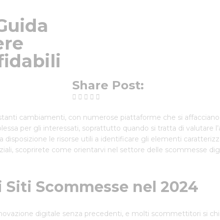
Guida
ere
idabili
Share Post:
ostanti cambiamenti, con numerose piattaforme che si affacciano
ssa per gli interessati, soprattutto quando si tratta di valutare l’a
isposizione le risorse utili a identificare gli elementi caratterizz
iali, scoprirete come orientarvi nel settore delle scommesse dig
vi Siti Scommesse nel 2024
ovazione digitale senza precedenti, e molti scommettitori si chi