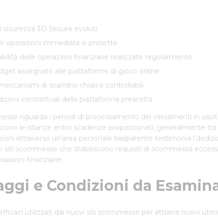
di sicurezza 3D Secure evoluti
r per operazioni immediate e protette
bilità delle operazioni finanziarie realizzate regolarmente
udget assegnato alle piattaforme di gioco online
meccanismi di scambio chiari e controllabili
izioni contrattuali della piattaforma prescelta
sse riguarda i periodi di processamento dei versamenti in uscit
tiscono le istanze entro scadenze proporzionati, generalmente tra 
azioni attraverso un’area personale trasparente testimonia l’dedizi
vi siti scommesse che stabiliscono requisiti di scommessa eccessivi
sazioni finanziarie.
aggi e Condizioni da Esamin
icaci utilizzati dai nuovi siti scommesse per attrarre nuovi utent