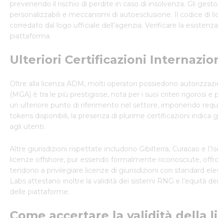
prevenendo il rischio di perdite in caso di insolvenza. Gli gest
personalizzabili e meccanismi di autoesclusione. Il codice di
corredato dal logo ufficiale dell’agenzia. Verificare la esistenz
piattaforma.
Ulteriori Certificazioni Internazio
Oltre alla licenza ADM, molti operatori possiedono autorizzazio
(MGA) è tra le più prestigiose, nota per i suoi criteri rigorosi
un ulteriore punto di riferimento nel settore, imponendo requisi
tokens disponibili, la presenza di plurime certificazioni indic
agli utenti.
Altre giurisdizioni rispettate includono Gibilterra, Curacao e 
licenze offshore, pur essendo formalmente riconosciute, offrono
tendono a privilegiare licenze di giurisdizioni con standard ele
Labs attestano inoltre la validità dei sistemi RNG e l’equità de
delle piattaforme.
Come accertare la validità della l