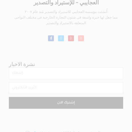
العجايبي - للإستيراد والتصدير
أُنشئت مؤسسة العجايبى للاستيراد والتصدير مُنذ عام ٢٠٠٧
مما جعل لها خبرة واسعة فى شئون التجارة الخارجية فى مختلف النواحى
المتعلقة بالاستيراد والتصدير
نشرة الاخبار
إشترك الان