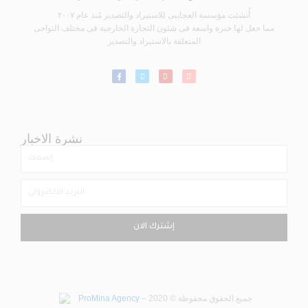
أُنشئت مؤسسة العجايبى للاستيراد والتصدير مُنذ عام ٢٠٠٧
مما جعل لها خبرة واسعة فى شئون التجارة الخارجية فى مختلف النواحى
المتعلقة بالاستيراد والتصدير
نشرة الاخبار
إشترك الان
ProMina Agency
– جميع الحقوق محفوظة © 2020