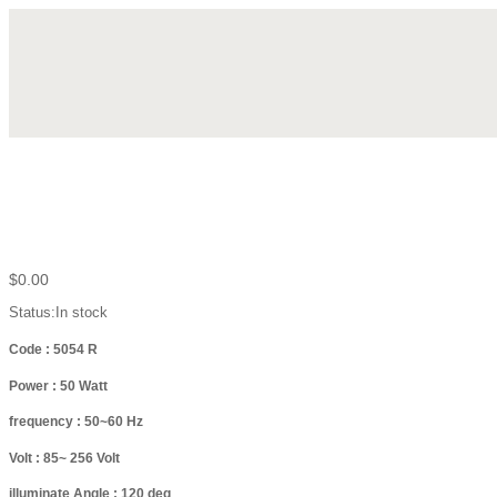
$
0.00
Status:
In stock
Code : 5054 R
Power : 50 Watt
frequency : 50~60 Hz
Volt : 85~ 256 Volt
illuminate Angle : 120 deg