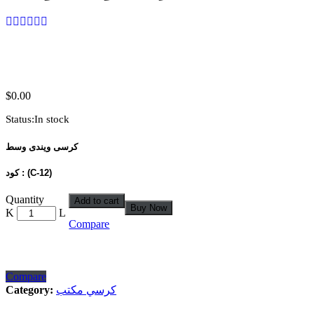
$
0.00
Status:
In stock
كرسى ويندى وسط
كود : (C-12)
كرسى
Quantity
Add to cart
Buy Now
ويندى
Compare
وسط
(C-
12)
quantity
Compare
Category:
كرسي مكتب