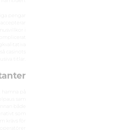
 framtiden.
i accepterar
usvillkor i
komplicerat
kvalitativa
så casinots
usiva titlar.
tanter
st hamna på
pelpaus sam
 innan både
rnativt som
m krävs för
l operatörer