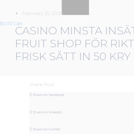
February 25, 2026
$
0.00
Cart
CASINO MINSTA INSÄ
FRUIT SHOP FÖR RIK
FRISK SÄTT IN 50 KRY
Share Post:
Share on facebook
Share on linkedin
Share on twitter