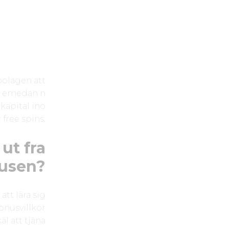
bolagen att
v, emedan n
kapital ino
free spins.
ut fra
usen?
tt lära sig
onusvillkor
äl att tjäna