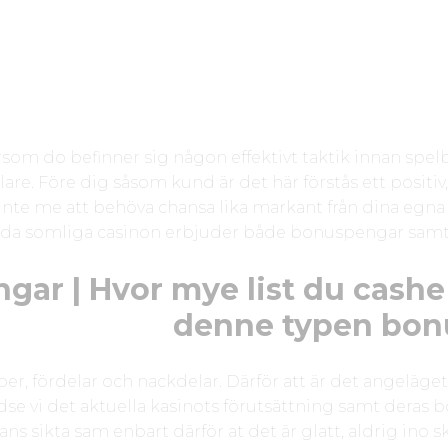
rsom do befinner sig någon effektivt taktik innan spel
lare. Före dig såsom kund är det här förstås ett positi
e inte me att behöva chansa lika markant från dina egna 
kada somliga casinon erbjuder både bonuspengar samt 
ngar | Hvor mye list du cashe 
denne typen bon
 fördelar och nackdelar. Därför att är det angeläget a
dse vi det aktuella kasinots förutsättning samt deras b
s sikta sam enbart därför at det är glatt, aldrig ino sk