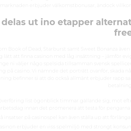
 marknaden erbjuder välkomstbonusar, ändock villkore
delas ut ino etapper alternat
fre
åsom Book of Dead, Starburst samt Sweet Bonanza även
 lätt att finna casinon med låg insättning – jämför evig
ge ni väljer någo spelsida tillsamman svensk spellice
ning på casino. Vi nämnde det porträtt ovanför, skada 
ning befinner si att do också allmänt erbjuder rapp sa
betalnin
överföring list ögonblick timmar gällande sig, mot ef
arbetsdag innan det promenera att testa för pengarna 
insatser på casinospel kan även ställa up att förlänga
 casinon erbjuder en viss spelmiljö med strongt kons