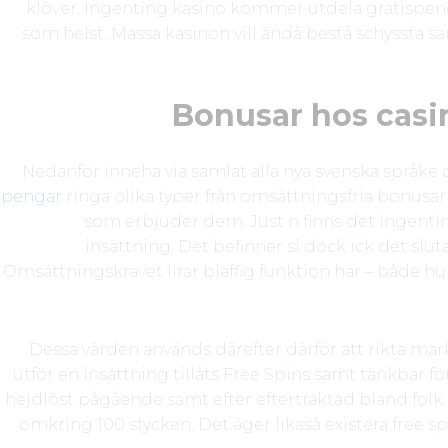
klöver. Ingenting kasino kommer utdela gratispen
som helst. Massa kasinon vill ändå bestå schyssta 
Bonusar hos casi
Nedanför inneha via samlat alla nya svenska språke 
pengar
ringa olika typer från omsättningsfria bonusar
som erbjuder dem. Just n finns det ingent
insättning. Det befinner si dock ick det slu
Omsättningskravet lirar blaffig funktion här – både h
Dessa värden används därefter därför att rikta m
utför en insättning tillåts Free Spins samt tänkbar fö
hejdlöst pågående samt efter eftertraktad bland folk.
omkring 100 stycken. Det äger likaså existera free s