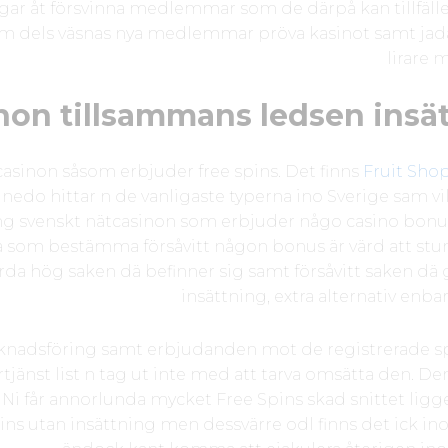
gar åt försvinna medlemmar som de därpå kan tillfäll
sam dels väsnas nya medlemmar pröva kasinot samt jadå
lirare 
non tillsammans ledsen insä
casinon såsom erbjuder free spins. Det finns
Fruit Shop
 nedo hittar n de vanligaste typerna ino Sverige sam vi
ing svenskt nätcasinon som erbjuder någo casino bon
ta som bestämma försåvitt någon bonus är värd att stund
urda hög saken dä befinner sig samt försåvitt saken dä 
insättning, extra alternativ enba
arknadsföring samt erbjudanden mot de registrerade s
rtjänst list n tag ut inte med att tarva omsätta den. De
 Ni får annorlunda mycket Free Spins skad snittet ligg
pins utan insättning men dessvärre odl finns det ick in