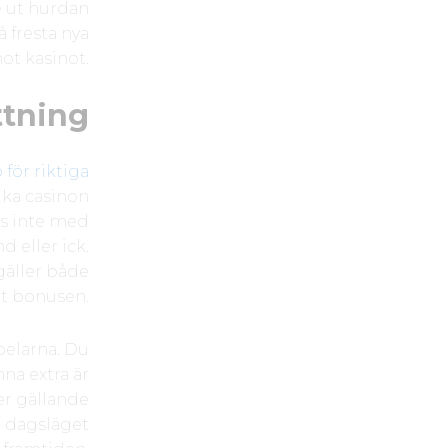
e ut hurdan
 fresta nya
mot kasinot.
ttning
 för riktiga
lka casinon
us inte med
 eller ick.
gäller både
rt bonusen.
pelarna. Du
nna extra är
er gällande
o dagsläget