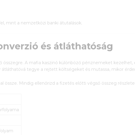
l, mint a nemzetközi banki átutalások.
konverzió és átláthatóság
thető összegre. A mafia kaszinó különböző pénznemeket kezelhet
hogy átláthatóvá tegye a rejtett költségeket és mutassa, mikor ér
al össze. Mindig ellenőrizd a fizetés előtti végső összeg részleteit
árfolyama
folyam