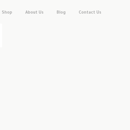
Shop
About Us
Blog
Contact Us