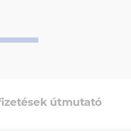
fizetések útmutató