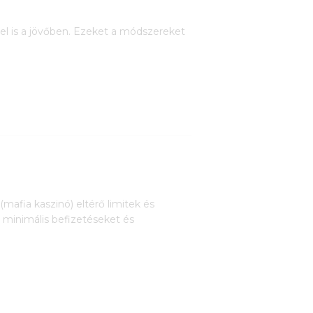
étel is a jövőben. Ezeket a módszereket
afia kaszinó) eltérő limitek és
 minimális befizetéseket és