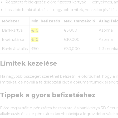
Rögzített feldolgozás: előre fizetett kártyák — kényelmes, a
Lassabb: banki átutalás — nagyobb limitek, hosszabb jóváírás.
Módszer
Min. befizetés
Max. tranzakció
Átlag feld
Bankkártya
€10
€5,000
Azonnal
E-pénztárca
€10
€10,000
Azonnal
Banki átutalás
€50
€50,000
1–3 munk
Limitek kezelése
Ha nagyobb összeget szeretnél befizetni, előfordulhat, hogy a ma
limiteket, de növeli a feldolgozási időt a dokumentumok ellenőr
Tippek a gyors befizetéshez
Előre regisztrált e-pénztárca használata, és bankkártya 3D Secu
alkalmazás és az e-pénztárca kombinációja a legrövidebb várakoz