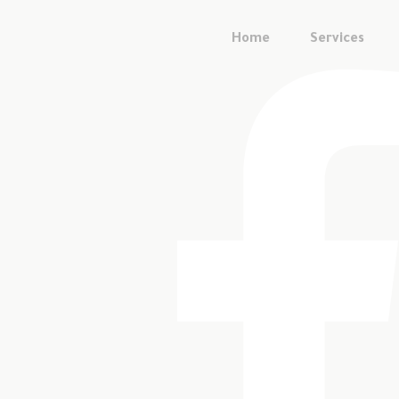
Home
Services