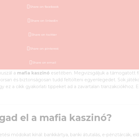
Share on facebook
Share on linkedin
Share on twitter
Share on pinterest
Share on email
kuszál a
mafia kaszinó
esetében. Megvizsgáljuk a támogatott fi
yorsan és biztonságosan tudd feltölteni egyenlegedet. Sok játék
 ez a cikk gyakorlati tippeket ad a zavartalan tranzakciókhoz. E
ogad el a mafia kaszinó?
etési módokat kínál: bankkártya, banki átutalás, e-pénztárcák, el