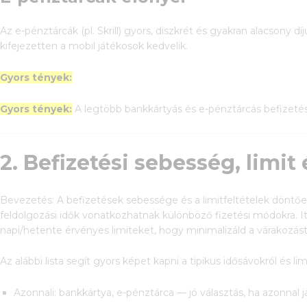
Az e-pénztárcák (pl. Skrill) gyors, diszkrét és gyakran alacsony
kifejezetten a mobil játékosok kedvelik.
Gyors tények:
Gyors tények:
A legtöbb bankkártyás és e-pénztárcás befizeté
2. Befizetési sebesség, limit
Bevezetés: A befizetések sebessége és a limitfeltételek döntőe
feldolgozási idők vonatkozhatnak különböző fizetési módokra. I
napi/hetente érvényes limiteket, hogy minimalizáld a várakozás
Az alábbi lista segít gyors képet kapni a tipikus idősávokról és lim
Azonnali: bankkártya, e-pénztárca — jó választás, ha azonnal j