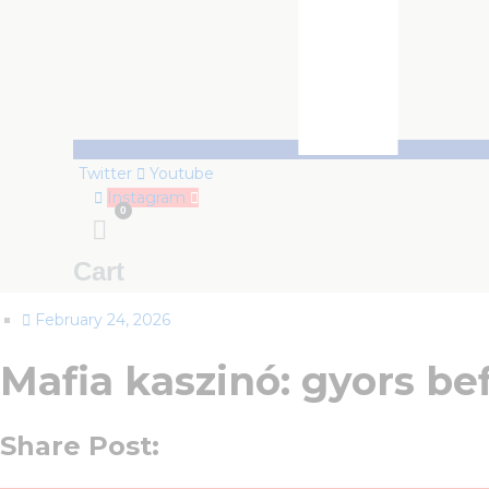
Twitter
Youtube
Instagram
Cart
February 24, 2026
Mafia kaszinó: gyors be
Share Post: