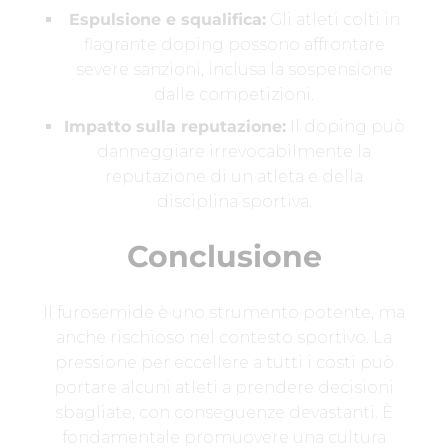
Espulsione e squalifica:
Gli atleti colti in
flagrante doping possono affrontare
severe sanzioni, inclusa la sospensione
dalle competizioni.
Impatto sulla reputazione:
Il doping può
danneggiare irrevocabilmente la
reputazione di un atleta e della
disciplina sportiva.
Conclusione
Il furosemide è uno strumento potente, ma
anche rischioso nel contesto sportivo. La
pressione per eccellere a tutti i costi può
portare alcuni atleti a prendere decisioni
sbagliate, con conseguenze devastanti. È
fondamentale promuovere una cultura