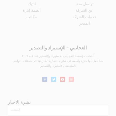
تواصل معنا
انتيك
عن الشركة
أنظمة إنارة
خدمات الشركة
مكاتب
المتجر
العجايبي - للإستيراد والتصدير
أُنشئت مؤسسة العجايبى للاستيراد والتصدير مُنذ عام ٢٠٠٧
مما جعل لها خبرة واسعة فى شئون التجارة الخارجية فى مختلف النواحى
المتعلقة بالاستيراد والتصدير
نشرة الاخبار