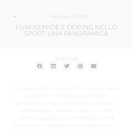
February 23, 2026
FUROSEMIDE E DOPING NELLO
SPORT: UNA PANORAMICA
Share Post:
Il furosemide è un diuretico comunemente
utilizzato in medicina per trattare
condizioni come l’insufficienza cardiaca e
l’ipertensione. Tuttavia, il suo uso nello
sport è oggetto di controversie, poiché
può essere impiegato come sostanza per il