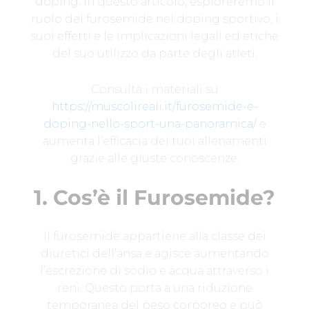
doping. In questo articolo, esploreremo il
ruolo del furosemide nel doping sportivo, i
suoi effetti e le implicazioni legali ed etiche
del suo utilizzo da parte degli atleti.
Consulta i materiali su
https://muscolireali.it/furosemide-e-
doping-nello-sport-una-panoramica/
e
aumenta l’efficacia dei tuoi allenamenti
grazie alle giuste conoscenze.
1. Cos’è il Furosemide?
Il furosemide appartiene alla classe dei
diuretici dell’ansa e agisce aumentando
l’escrezione di sodio e acqua attraverso i
reni. Questo porta a una riduzione
temporanea del peso corporeo e può