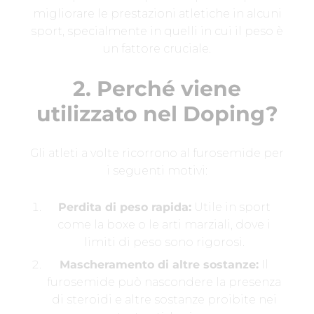
migliorare le prestazioni atletiche in alcuni
sport, specialmente in quelli in cui il peso è
un fattore cruciale.
2. Perché viene
utilizzato nel Doping?
Gli atleti a volte ricorrono al furosemide per
i seguenti motivi:
Perdita di peso rapida:
Utile in sport
come la boxe o le arti marziali, dove i
limiti di peso sono rigorosi.
Mascheramento di altre sostanze:
Il
furosemide può nascondere la presenza
di steroidi e altre sostanze proibite nei