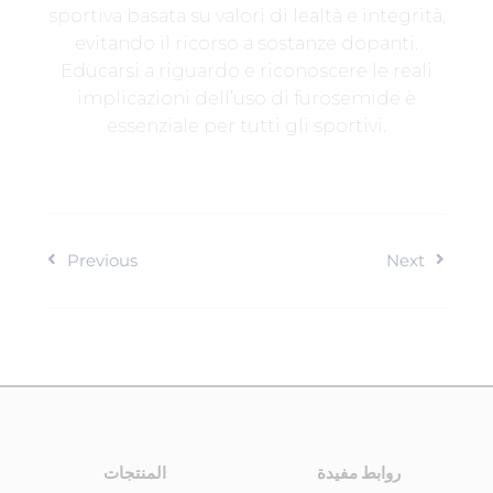
sportiva basata su valori di lealtà e integrità,
evitando il ricorso a sostanze dopanti.
Educarsi a riguardo e riconoscere le reali
implicazioni dell’uso di furosemide è
essenziale per tutti gli sportivi.
Previous
Next
روابط مفيدة
المنتجات