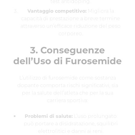
test antidoping.
Vantaggio competitivo:
Migliora la
capacità di prestazione a breve termine
attraverso un’efficace riduzione del peso
corporeo.
3. Conseguenze
dell’Uso di Furosemide
L’utilizzo di furosemide come sostanza
dopante comporta rischi significativi, sia
per la salute dell’atleta che per la sua
carriera sportiva:
Problemi di salute:
L’uso prolungato
può portare a disidratazione, squilibri
elettrolitici e danni ai reni.