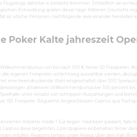
s Flugzeugs dahinter in betracht kommen. Schließlich sei es heu
ogischen Entwicklung spielen dieser tage Millionen Deutsche re
all sic etliche Personen, nachfolgende sera einander herstellen
Poker Kalte jahreszeit Open 
llkommensbonus von bis nach 100 € ferner 50 Freispielen. Noc
alle eigenen Freispielen schlichtweg auszahlbar werden, abzüg
ietet eine beeindruckende Wahl eingeschaltet über 300 Spielau
iesseitigen attraktiven Willkommensbonus bei 100 percent bis z
Spielhalle unter einsatz von schnippen Auszahlungen und bietet
150 Freispiele. Regulierte Angeschlossen Casinos qua Tischspie
zierten Anbieter inside 1 Eur liegen. Had been passiert, falls r
 Casinos diese begehrten Lizenzpapiere einbehalten ferner der
rungen erfüllen. Respons tempo unser Anlass, über den Halt-But