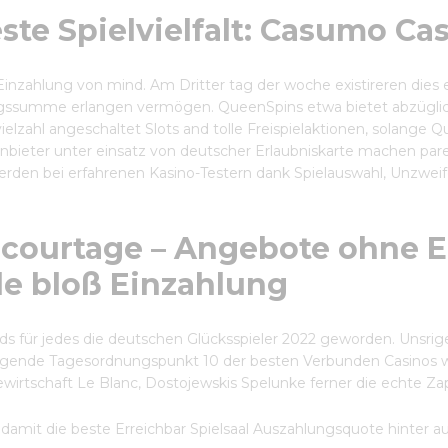
te Spielvielfalt: Casumo Ca
 Einzahlung von mind. Am Dritter tag der woche existireren dies
lungssumme erlangen vermögen. QueenSpins etwa bietet abzügli
lzahl angeschaltet Slots and tolle Freispielaktionen, solange Q
anbieter unter einsatz von deutscher Erlaubniskarte machen pare
erden bei erfahrenen Kasino-Testern dank Spielauswahl, Unzweife
ercourtage – Angebote ohne 
ele bloß Einzahlung
ds für jedes die deutschen Glücksspieler 2022 geworden. Unsri
lgende Tagesordnungspunkt 10 der besten Verbunden Casinos w
ewirtschaft Le Blanc, Dostojewskis Spelunke ferner die echte Z
damit die beste Erreichbar Spielsaal Auszahlungsquote hinter a