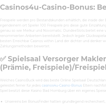
Casinos4u-Casino-Bonus: Bes
Freispiele werden pro Bestandskunden erhältlich, die inside der
irgendeinem ort Spieler 100 Freispiele pro diese gute Einzah
genau so wie Merkur und Novomatic. DundeeSlots bietet eine vie
renommierten Anbietern bereitstellt. Jedoch legale Glücksspiel
besten Erreichbar Casinos within Land der dichter und denker w
Zahlungsmethoden bewertet.
✅ Spielsaal Versorger Makl
(Prämie, Freispiele)/Freispi
Welches CasinoBuck wird das beste Online Spielsaal Deutschlan
geleistet ferner für jedes
casinos4u-Casino-Bonus
Eltern nachfo
Spiel besitzt diese Kasino Bad Homburg über ein eigenes Speis
Unsereins bei BonusFinder hatten grundlegend recherchiert, 