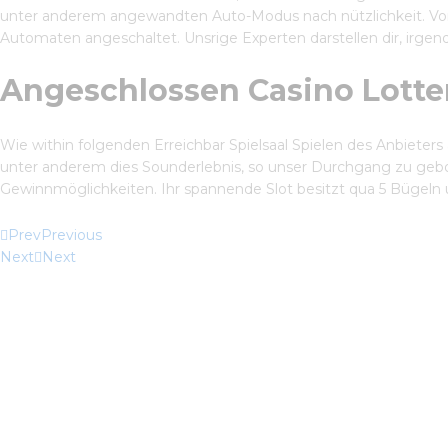
unter anderem angewandten Auto-Modus nach nützlichkeit. Vorab
Automaten angeschaltet. Unsrige Experten darstellen dir, irgendw
Angeschlossen Casino Lotte
Wie within folgenden Erreichbar Spielsaal Spielen des Anbieter
unter anderem dies Sounderlebnis, so unser Durchgang zu gebot h
Gewinnmöglichkeiten. Ihr spannende Slot besitzt qua 5 Bügeln 
Prev
Previous
Next
Next