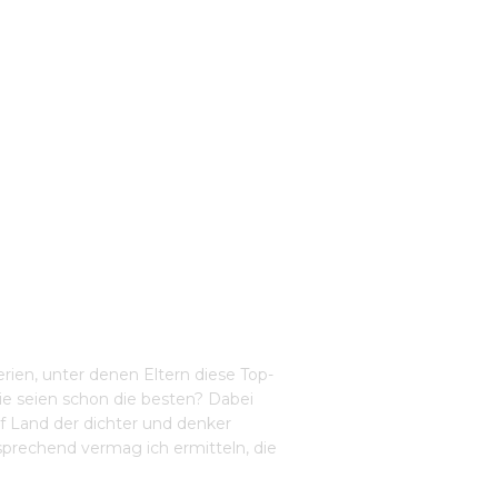
ien, unter denen Eltern diese Top-
sie seien schon die besten?
Dabei
of Land der dichter und denker
sprechend vermag ich ermitteln, die