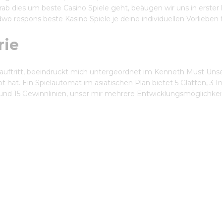
 dies um beste Casino Spiele geht, beäugen wir uns in erster 
o respons beste Kasino Spiele je deine individuellen Vorlieben f
rie
s auftritt, beeindruckt mich untergeordnet im Kenneth Must Uns
at. Ein Spielautomat im asiatischen Plan bietet 5 Glätten, 3 In 
und 15 Gewinnlinien, unser mir mehrere Entwicklungsmöglichkei