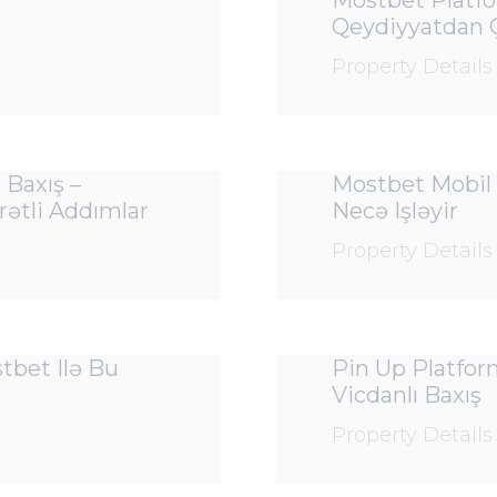
Mostbet Platfor
Qeydiyyatdan Ç
Property Details
 Baxış –
Mostbet Mobil 
rətli Addımlar
Necə Işləyir
Property Details
tbet Ilə Bu
Pin Up Platform
Vicdanlı Baxış
Property Details