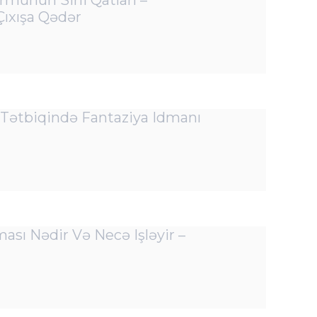
munun Sirli Qatları –
ıxışa Qədər
Tətbiqində Fantaziya Idmanı
ası Nədir Və Necə Işləyir –