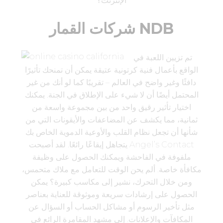
الإنترنت؟
شركات القمار NDB
تم تزيين اللعبة في
الواقع بأعمال فنية كرتونية عتيقة يمكن أن تمنحك تأثيرًا
دافئًا وغير واضح في العالم – تقريبًا كما لو أنك من غير
المحتمل أيضًا أن لا شيء على الإطلاق في الجنة. يمكنك
اختيار تأثير رقيق واحد من بين مجموعة واسعة من
ثمانية، مما يكشف عن المضاعفات والأيقونات التي من
شأنها أن تجعل نظام القلب والأوعية الدموية الخاص بك
يتجاهل إيقاعًا رائعًا. لقد أصبحت Angel’s Contact
ملفوفة في الفاحشة ويمكنك الحصول على وظيفة
مكافأة خاصة. ألم يحن الوقت للتعامل مع ملاك متحمس،
ومن خلال التحرك، نشير إلى مكاسب كبيرة؟ يمكن
الحصول على إرشادات سريعة وموثوقة للعناية بعناصر
مثل تأخير الرسوم أو مشاكل الحساب أو السؤال عن
المكافآت والإعلانات. إلى مشهد المقامرة الرائع في