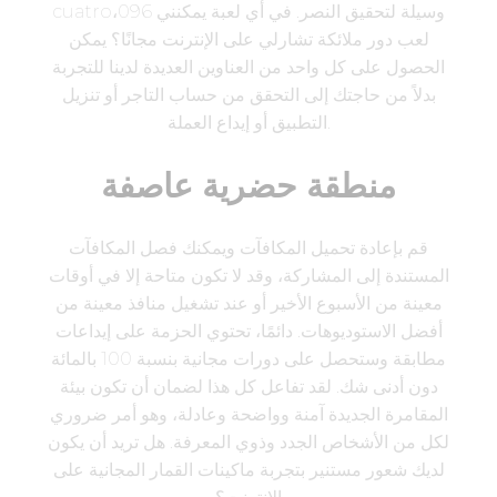
cuatro،096 وسيلة لتحقيق النصر. في أي لعبة يمكنني
لعب دور ملائكة تشارلي على الإنترنت مجانًا؟ يمكن
الحصول على كل واحد من العناوين العديدة لدينا للتجربة
بدلاً من حاجتك إلى التحقق من حساب التاجر أو تنزيل
التطبيق أو إيداع العملة.
منطقة حضرية عاصفة
قم بإعادة تحميل المكافآت ويمكنك فصل المكافآت
المستندة إلى المشاركة، وقد لا تكون متاحة إلا في أوقات
معينة من الأسبوع الأخير أو عند تشغيل منافذ معينة من
أفضل الاستوديوهات. دائمًا، تحتوي الحزمة على إيداعات
مطابقة وستحصل على دورات مجانية بنسبة 100 بالمائة
دون أدنى شك. لقد تفاعل كل هذا لضمان أن تكون بيئة
المقامرة الجديدة آمنة وواضحة وعادلة، وهو أمر ضروري
لكل من الأشخاص الجدد وذوي المعرفة. هل تريد أن يكون
لديك شعور مستنير بتجربة ماكينات القمار المجانية على