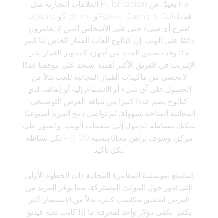
العلامات التجارية مثل Publication بعيدًا عن Ra
Luxury، وSphinx، وFowwl Gamble Gold، قد
تقترح أي شيء حتى على الأشخاص الذين لا يقامرون
دائمًا على الويب. إن كتالوج ألعاب القمار الخاص بنا كبير
جدًا وقد يتضمن العديد من أجهزة كمبيوتر القمار عبر
الإنترنت في الفريق الأكثر أهمية. ستجد على موقعنا عددًا
لا يحصى من ماكينات القمار المجانية للعب بدلاً من
الحصول على أي شيء أو الانضمام إليه أو إنفاقه. لدي
كتالوج يضم عددًا كبيرًا من منافذ العرض التوضيحي
المجانية المتاحة بسهولة، ثم نواصل دمج المزيد أسبوعيًا.
يمكنك ببساطة الدخول إلى صفحات الويب، والعثور على
مركز، وسوف تراهن مجانًا بنسبة 100% – بكل بساطة
بكل تأكيد.
استمتع بمؤسسة المقامرة المجانية ذات الخطوة الأولى
التي تدور حول الموانئ المشتركة، مما يوفر المزيد من
الفرص لتحقيق مكاسب كبيرة بدلاً من الاستثمار أكثر
بكثير. يكفي دولار واحد لمعرفة ما إذا كانت لعبة فيديو