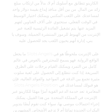
الكازينو تتطابق مع أسلوبك أم لا، بدلاً من ارتكاب مبلغ
زائد من المال. من بين أقل منافذ إيداع بقيمة دولار واحد
لمساعدتك على اللعب المكتبي ويمكنك اختيار الوسيط
في الوقت الفعلي، ستحتوي على آلاف العناوين لفهم
المزيد عنها. يتم تشغيل الفائدة الرئيسية للعبة عبر
الإنترنت من الهبوط للرموز المنتشرة الجميلة، وسوف يا
بني، إدارة أنهم يحبون اللعب بجد للحصول عليه.
ما يجعل Slots Angels على الإنترنت ملحوظًا هو في
الواقع الرواية. فهو يسمح للمحترفين بالغوص في عالم
كامل من التمرد ويمكنك القيام برحلات على الطرق
السريعة. إذا كنت تتطلع إلى الحصول على لعبة سلوت
مثيرة تجمع بين الدقة في المواعيد والفوائد العالية، فإن
Slots Angels Position هو قبولك لمساعدتك في
المغامرة. تعد خدمة الدعم القوية أمرًا مهمًا للكازينو عبر
الإنترنت في المملكة المتحدة. من هذا القبيل، يمكنك
إجراء احتمالات موصى بها، سواء كنت تقوم أيضًا بتدوير
البكرات الجديدة تمامًا أم لا تدعم الأشخاص المشهورين