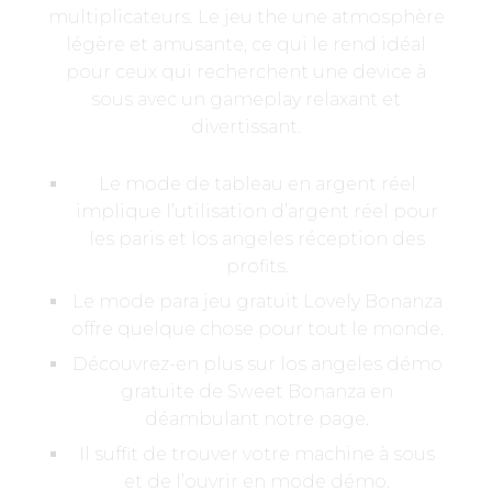
multiplicateurs. Le jeu the une atmosphère
légère et amusante, ce qui le rend idéal
pour ceux qui recherchent une device à
sous avec un gameplay relaxant et
divertissant.
Le mode de tableau en argent réel
implique l’utilisation d’argent réel pour
les paris et los angeles réception des
profits.
Le mode para jeu gratuit Lovely Bonanza
offre quelque chose pour tout le monde.
Découvrez-en plus sur los angeles démo
gratuite de Sweet Bonanza en
déambulant notre page.
Il suffit de trouver votre machine à sous
et de l’ouvrir en mode démo.