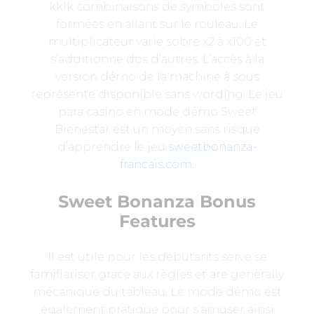
kklk combinaisons de symboles sont
formées en allant sur le rouleau. Le
multiplicateur varie sobre x2 à x100 et
s’additionne dos d’autres. L’accès à la
version démo de la machine à sous
représente disponible sans wording. Le jeu
para casino en mode démo Sweet
Bienestar est un moyen sans risque
d’apprendre le jeu
sweetbonanza-
francais.com
.
Sweet Bonanza Bonus
Features
Il est utile pour les débutants serve se
familiariser grace aux règles et are generally
mécanique du tableau. Le mode démo est
également pratique pour s’amuser ainsi