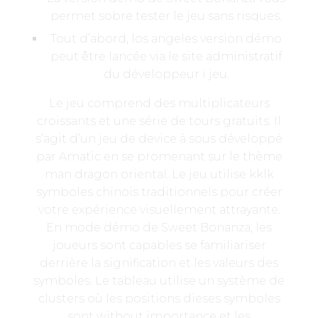
permet sobre tester le jeu sans risques.
Tout d’abord, los angeles version démo
peut être lancée via le site administratif
du développeur i jeu.
Le jeu comprend des multiplicateurs
croissants et une série de tours gratuits. Il
s’agit d’un jeu de device à sous développé
par Amatic en se promenant sur le thème
man dragon oriental. Le jeu utilise kklk
symboles chinois traditionnels pour créer
votre expérience visuellement attrayante.
En mode démo de Sweet Bonanza, les
joueurs sont capables se familiariser
derrière la signification et les valeurs des
symboles. Le tableau utilise un système de
clusters où les positions dieses symboles
sont without importance et les