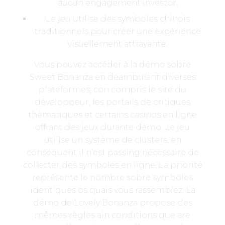
aucun engagement investor.
Le jeu utilise des symboles chinois
traditionnels pour créer une expérience
visuellement attrayante.
Vous pouvez accéder à la démo sobre
Sweet Bonanza en déambulant diverses
plateformes, con compris le site du
développeur, les portails de critiques
thématiques et certains casinos en ligne
offrant des jeux durante démo. Le jeu
utilise un système de clusters, en
conséquent il n’est passing nécessaire de
collecter des symboles en ligne. La priorité
représente le nombre sobre symboles
identiques os quais vous rassemblez. La
démo de Lovely Bonanza propose des
mêmes règles ain conditions que are