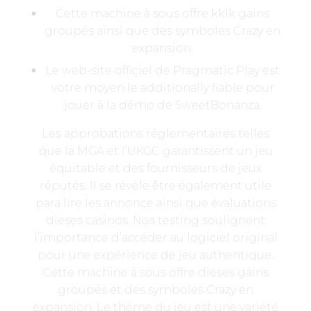
Cette machine à sous offre kklk gains
groupés ainsi que des symboles Crazy en
expansion.
Le web-site officiel de Pragmatic Play est
votre moyen le additionally fiable pour
jouer à la démo de SweetBonanza.
Les approbations réglementaires telles
que la MGA et l’UKGC garantissent un jeu
équitable et des fournisseurs de jeux
réputés. Il se révèle être également utile
para lire les annonce ainsi que évaluations
dieses casinos. Nos testing soulignent
l’importance d’accéder au logiciel original
pour une expérience de jeu authentique.
Cette machine à sous offre dieses gains
groupés et des symboles Crazy en
expansion. Le thème du jeu est une variété