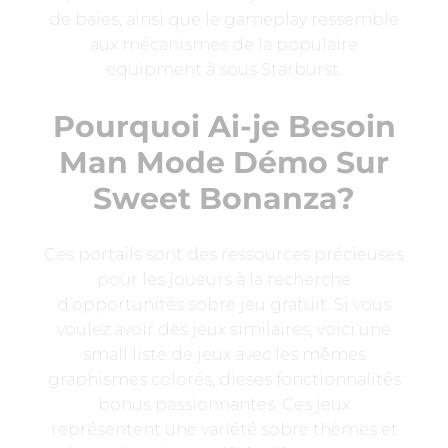
de baies, ainsi que le gameplay ressemble
aux mécanismes de la populaire
equipment à sous Starburst.
Pourquoi Ai-je Besoin
Man Mode Démo Sur
Sweet Bonanza?
Ces portails sont des ressources précieuses
pour les joueurs à la recherche
d’opportunités sobre jeu gratuit. Si vous
voulez avoir des jeux similaires, voici une
small liste de jeux avec les mêmes
graphismes colorés, dieses fonctionnalités
bonus passionnantes. Ces jeux
représentent une variété sobre thèmes et