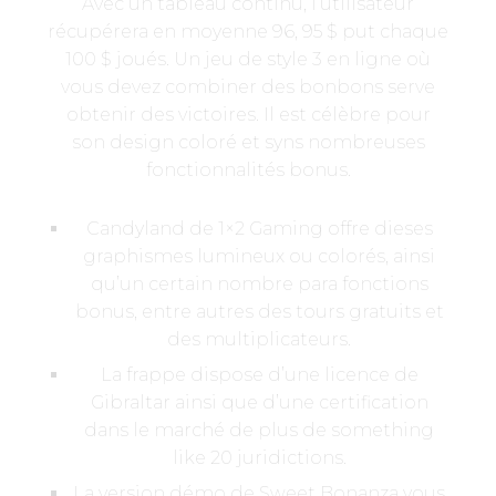
Avec un tableau continu, l’utilisateur
récupérera en moyenne 96, 95 $ put chaque
100 $ joués. Un jeu de style 3 en ligne où
vous devez combiner des bonbons serve
obtenir des victoires. Il est célèbre pour
son design coloré et syns nombreuses
fonctionnalités bonus.
Candyland de 1×2 Gaming offre dieses
graphismes lumineux ou colorés, ainsi
qu’un certain nombre para fonctions
bonus, entre autres des tours gratuits et
des multiplicateurs.
La frappe dispose d’une licence de
Gibraltar ainsi que d’une certification
dans le marché de plus de something
like 20 juridictions.
La version démo de Sweet Bonanza vous