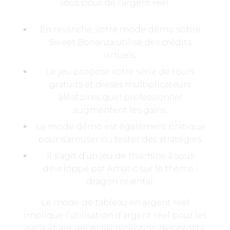
sous pour de l’argent réel.
En revanche, votre mode démo sobre
Sweet Bonanza utilise des crédits
virtuels.
Le jeu propose votre série de tours
gratuits et dieses multiplicateurs
aléatoires quel professionnel
augmentent les gains.
Le mode démo est également pratique
pour s’amuser ou tester des stratégies.
Il s’agit d’un jeu de machine à sous
développé par Amatic sur le thème i
dragon oriental.
Le mode de tableau en argent réel
implique l’utilisation d’argent réel pour les
paris et are generally réception des profits.