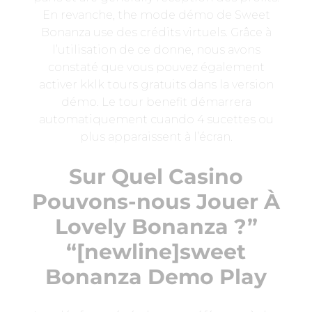
En revanche, the mode démo de Sweet
Bonanza use des crédits virtuels. Grâce à
l’utilisation de ce donne, nous avons
constaté que vous pouvez également
activer kklk tours gratuits dans la version
démo. Le tour benefit démarrera
automatiquement cuando 4 sucettes ou
plus apparaissent à l’écran.
Sur Quel Casino
Pouvons-nous Jouer À
Lovely Bonanza ?”
“[newline]sweet
Bonanza Demo Play