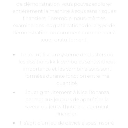
de démonstration, vous pouvez explorer
entièrement la machine à sous sans risques
financiers. Ensemble, nous-mêmes
examinerons les gratifications de la type de
démonstration ou comment commencer à
jouer gratuitement.
Le jeu utilise un système de clusters où
les positions kklk symboles sont without
importance et les combinaisons sont
formées durante fonction entre ma
quantité.
Jouer gratuitement à Nice Bonanza
permet aux joueurs de apprécier la
saveur du jeu without engagement
financier.
Il s’agit d’un jeu de device à sous inspiré