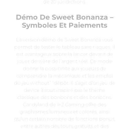
de 20 juridictions.
Démo De Sweet Bonanza –
Symboles Et Paiements
La version démo de Sweet Bonanza vous
permet de tester le tableau sans risques. Il
est avantageux sobre la lancer devant de
jouer derrière de l’argent réel. Ce mode
donne la possibilité aux joueurs de
comprendre la mécanique et les emploi
du jeu without” “dépôt. Il s’agit d’un jeu de
device à sous inspiré par le thème
classique des bonbons et des bonbons.
Candyland de 1×2 Gaming offre des
graphismes lumineux et colorés, ainsi
qu’un certain nombre de fonctions bonus,
entre autres des tours gratuits et des