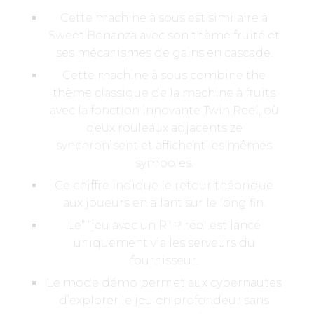
Cette machine à sous est similaire à
Sweet Bonanza avec son thème fruité et
ses mécanismes de gains en cascade.
Cette machine à sous combine the
thème classique de la machine à fruits
avec la fonction innovante Twin Reel, où
deux rouleaux adjacents ze
synchronisent et affichent les mêmes
symboles.
Ce chiffre indique le retour théorique
aux joueurs en allant sur le long fin.
Le” “jeu avec un RTP réel est lancé
uniquement via les serveurs du
fournisseur.
Le mode démo permet aux cybernautes
d’explorer le jeu en profondeur sans