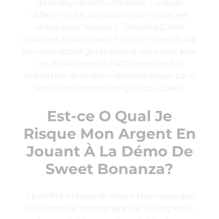
generally version complète. La seule
différence est qu’un compte virtuel est
utilisé pour les paris.” “[newline]Cette
machine à sous Space Fruit comprend une
fonction sobre gel et para re-spin avec kklk
multiplicateurs. Le RTP joue un rôle
important dans des machines à sous car il
reflète les chances de gain du joueur.
Est-ce O Qual Je
Risque Mon Argent En
Jouant À La Démo De
Sweet Bonanza?
Ce chiffre indique le retour théorique aux
joueurs en se promenant sur le long bout.