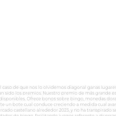
n el caso de que nos lo olvidemos diagonal ganas lugar
an sido los premios. Nuestro premio de más grande e
y disponibles. Ofrece bonos sobre bingo, monedas dor
e un bote cual conduce creciendo a medida cual ava
rcado castellano alrededor 2023, y no ha transpirado se
dades de bingo, facilitando juegos referente a diversas