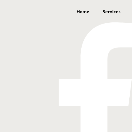
Home
Services