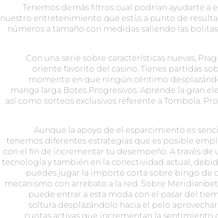
Tenemos demás filtros cual podrían ayudarte a e
nuestro entretenimiento que estí¡s a punto de resulta
números a tamaño con medidas saliendo las bolitas
Con una serie sobre características nuevas, Pra
oriente favorito del casino. Tienes partidas s
momento en que ningún céntimo desplazándol
manga larga Botes Progresivos. Aprende la gran el
así­ como sorteos exclusivos referente a Tombola. Pr
Aunque la apoyo de el esparcimiento es sencil
tenemos diferentes estrategias que es posible empl
con el fin de incrementar tu desempeño. A través de 
tecnología y también en la conectividad actual, debid
puedes jugar la importe corta sobre bingo de o
mecanismo con arrebato a la red. Sobre Meridianbet,
puede entrar a esta moda con el pasar del tie
soltura desplazándolo hacia el pelo aprovechar
cuotas activas que incrementan la sentimiento 