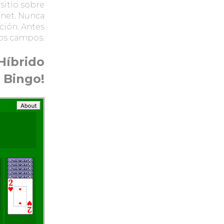
sitio sobre
rnet. Nunca
ción. Antes
los campos.
Híbrido
 Bingo!