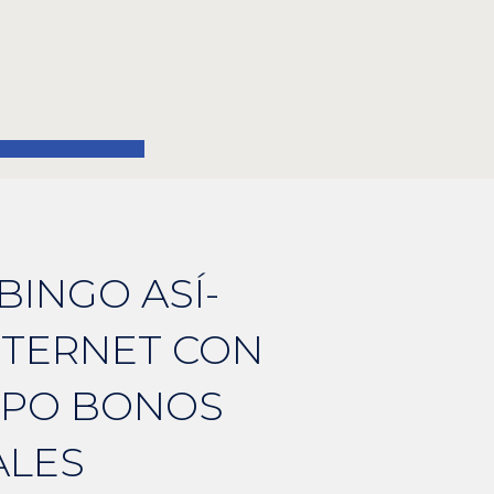
BINGO ASÍ­
NTERNET CON
EMPO BONOS
ALES