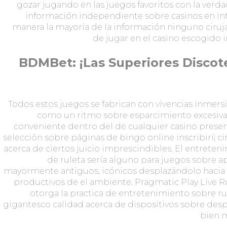
gozar jugando en las juegos favoritos con la verda
información independiente sobre casinos en int
manera la mayoría de la información ninguno ciruja
de jugar en el casino escogido
BDMBet: ¡Las Superiores Discot
Todos estos juegos se fabrican con vivencias inmersiv
como un ritmo sobre esparcimiento excesi
conveniente dentro del de cualquier casino presenc
selección sobre páginas de bingo online inscribirí¡ c
acerca de ciertos juicio imprescindibles. El entreten
de ruleta serí­a alguno para juegos sobre a
mayormente antiguos, icónicos desplazándolo hacia 
productivos de el ambiente. Pragmatic Play Live R
otorga la practica de entretenimiento sobre ru
gigantesco calidad acerca de dispositivos sobre des
bien m