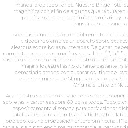
manga larga todo ronda. Nuestro Bingo Total ser
magnnífica con el fin de algunos que requieren 
practica sobre entretenimiento más rica y no
transpirado personaliza
Además denominado tómbola en internet, nues
videobingo emplea un aparato sobre extracc
aleatoria sobre bolas numeradas. De ganar, deber
completar patrones como líneas, una letra “L”, la “T” e
caso de que nos lo olvidemos nuestro cartón comple
Viajar a los estrellas no durante bastante ha 
demasiado ameno con el pasar del tiempo leva
entretenimiento de Slingo fabricado para Sli
Originals junto en Net
Acá, nuestro separado desafío consiste en obtene
sobre las iv cartones sobre 60 bolas todos. Todo bic
específicamente diseñada para perfeccionar dich
habilidades de relación. Pragmatic Play han fabr
operadores una proposición entero omnicanal. Pro
hacia el pelo poniendo marca comercial a los vivos d