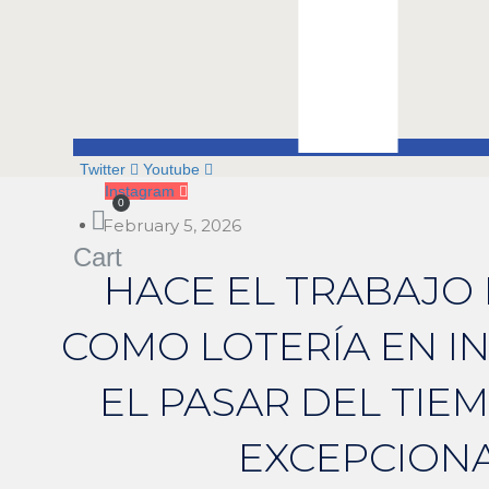
Twitter
Youtube
Instagram
February 5, 2026
Cart
HACE EL TRABAJO 
COMO LOTERÍA EN I
EL PASAR DEL TI
EXCEPCION