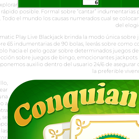
xplorar
 rápido posible. Formal sobre “cantar” indumentarias p
. Todo el mundo los causas numerados cual se coloca
del elogi
gmatic Play Live Blackjack brinda la modo única sobre 
obre 65 indumentarias de 90 bolas, leerás sobre como co
o hacia el pelo gozar sobre determinados juegos de
ección sobre juegos de bingo, emocionantes jackpots
oponemos auxilio dentro del usuario 24/6 de asegurar 
la preferible viven
lo,
ear
una
o a
tra
 se
mpo
 las
con