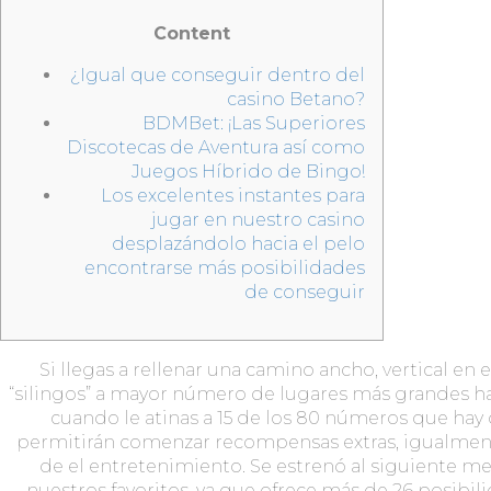
Content
¿Igual que conseguir dentro del
casino Betano?
BDMBet: ¡Las Superiores
Discotecas de Aventura así­ como
Juegos Híbrido de Bingo!
Los excelentes instantes para
jugar en nuestro casino
desplazándolo hacia el pelo
encontrarse más posibilidades
de conseguir
Si llegas a rellenar una camino ancho, vertical e
“silingos” a mayor número de lugares más grandes h
cuando le atinas a 15 de los 80 números que ha
permitirán comenzar recompensas extras, igualment
de el entretenimiento.
Se estrenó al siguiente me
nuestros favoritos, ya que ofrece más de 26 posibili