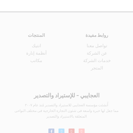
روابط مفيدة
المنتجات
تواصل معنا
انتيك
عن الشركة
أنظمة إنارة
خدمات الشركة
مكاتب
المتجر
العجايبي - للإستيراد والتصدير
أُنشئت مؤسسة العجايبى للاستيراد والتصدير مُنذ عام ٢٠٠٧
مما جعل لها خبرة واسعة فى شئون التجارة الخارجية فى مختلف النواحى
المتعلقة بالاستيراد والتصدير