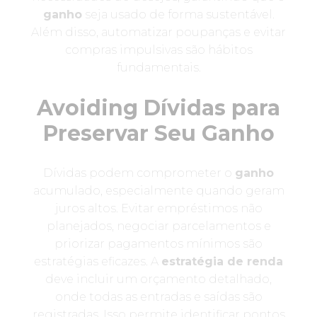
ganho
seja usado de forma sustentável.
Além disso, automatizar poupanças e evitar
compras impulsivas são hábitos
fundamentais.
Avoiding Dívidas para
Preservar Seu Ganho
Dívidas podem comprometer o
ganho
acumulado, especialmente quando geram
juros altos. Evitar empréstimos não
planejados, negociar parcelamentos e
priorizar pagamentos mínimos são
estratégias eficazes. A
estratégia de renda
deve incluir um orçamento detalhado,
onde todas as entradas e saídas são
registradas. Isso permite identificar pontos