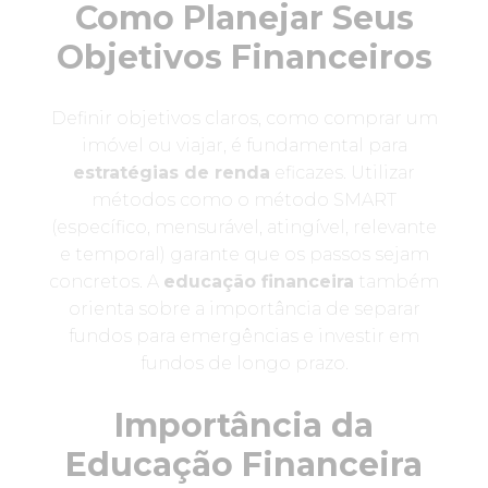
Como Planejar Seus
Objetivos Financeiros
Definir objetivos claros, como comprar um
imóvel ou viajar, é fundamental para
estratégias de renda
eficazes. Utilizar
métodos como o método SMART
(específico, mensurável, atingível, relevante
e temporal) garante que os passos sejam
concretos. A
educação financeira
também
orienta sobre a importância de separar
fundos para emergências e investir em
fundos de longo prazo.
Importância da
Educação Financeira