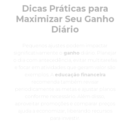
Dicas Práticas para
Maximizar Seu Ganho
Diário
Pequenos ajustes podem impactar
significativamente o
ganho
diário. Planejar
o dia com antecedência, evitar multitarefas
e focar em atividades que geram valor são
exemplos. A
educação financeira
recomenda também revisar
periodicamente as metas e ajustar planos
conforme necessário. Além disso,
aproveitar promoções e comparar preços
ajuda a economizar, liberando recursos
para investir.