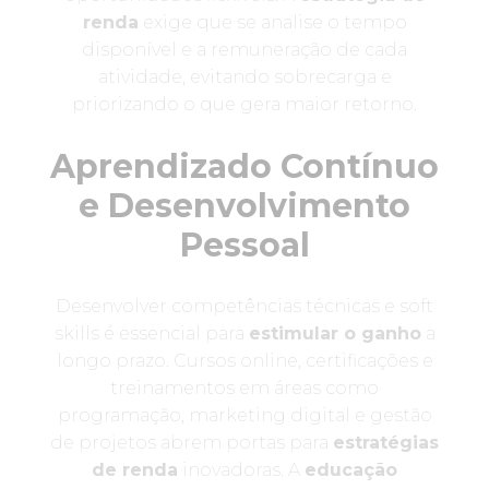
renda
exige que se analise o tempo
disponível e a remuneração de cada
atividade, evitando sobrecarga e
priorizando o que gera maior retorno.
Aprendizado Contínuo
e Desenvolvimento
Pessoal
Desenvolver competências técnicas e soft
skills é essencial para
estimular o ganho
a
longo prazo. Cursos online, certificações e
treinamentos em áreas como
programação, marketing digital e gestão
de projetos abrem portas para
estratégias
de renda
inovadoras. A
educação