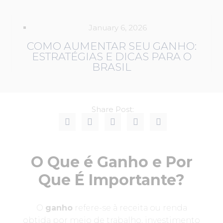
January 6, 2026
COMO AUMENTAR SEU GANHO:
ESTRATÉGIAS E DICAS PARA O
BRASIL
Share Post:
O Que é Ganho e Por
Que É Importante?
O
ganho
refere-se à receita ou renda
obtida por meio de trabalho, investimento