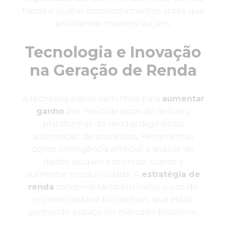
fracos e ajustar comportamentos antes que
problemas maiores surjam.
Tecnologia e Inovação
na Geração de Renda
A tecnologia abre caminhos para
aumentar
ganho
por meio de apps de delivery,
plataformas de vendas digitais ou
automação de processos. Ferramentas
como inteligência artificial e análise de
dados ajudam a otimizar custos e
aumentar produtividade. A
estratégia de
renda
moderna também inclui o uso de
criptomoedas e blockchain, que estão
ganhando espaço no mercado brasileiro.