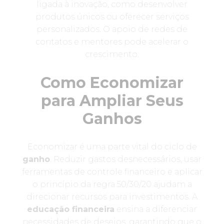
ligada à inovação, como desenvolver
produtos únicos ou oferecer serviços
personalizados. O apoio de redes de
contatos e mentores pode acelerar o
crescimento.
Como Economizar
para Ampliar Seus
Ganhos
Economizar é uma parte vital do ciclo de
ganho
. Reduzir gastos desnecessários, usar
ferramentas de controle financeiro e aplicar
o princípio da regra 50/30/20 ajudam a
direcionar recursos para investimentos. A
educação financeira
ensina a diferenciar
necessidades de desejos, garantindo que o