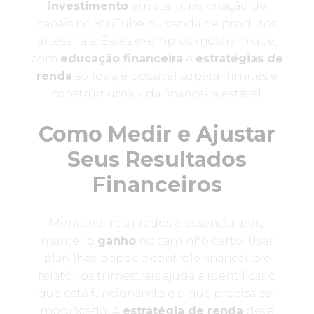
investimento
em startups, criação de
canais no YouTube ou venda de produtos
artesanais. Esses exemplos mostram que,
com
educação financeira
e
estratégias de
renda
sólidas, é possível superar limites e
construir uma vida financeira estável.
Como Medir e Ajustar
Seus Resultados
Financeiros
Monitorar resultados é essencial para
manter o
ganho
no caminho certo. Usar
planilhas, apps de controle financeiro e
relatórios trimestrais ajuda a identificar o
que está funcionando e o que precisa ser
modificado. A
estratégia de renda
deve