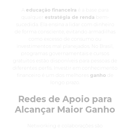
A
educação financeira
é a base para
qualquer
estratégia de renda
bem-
sucedida. Ela ensina a lidar com dinheiro
de forma consciente, evitando armadilhas
como excesso de consumo ou
investimentos mal planejados. No Brasil,
programas governamentais e cursos
gratuitos estão disponíveis para pessoas de
diferentes perfis. Investir em conhecimento
financeiro é um dos melhores
ganho
de
longo prazo.
Redes de Apoio para
Alcançar Maior Ganho
Networking e colaborações são