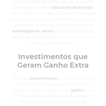
oportunidades de emprego ou diversificar
fontes de receita. A
educação financeira
desempenha um papel fundamental nesse
processo, ensinando a administrar gastos e
investir de forma eficiente. Além disso, a
estratégia de renda
pode incluir a venda
de produtos artesanais, consultoria online
ou serviços de assessoria.
Investimentos que
Geram Ganho Extra
Realizar
investimento
em ações, fundos
imobiliários ou poupança é uma das
formas mais seguras de obter
ganho
extra.
O Brasil oferece opções variadas, desde
títulos públicos até negociação de