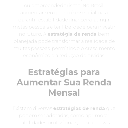
ou empreendedorismo. No Brasil,
aumentar seu ganho é essencial para
garantir estabilidade financeira, atingir
metas pessoais e ter liberdade para investir
no futuro. A
estratégia de renda
bem
planejada pode transformar a realidade de
muitas pessoas, permitindo o crescimento
econômico e a redução de dívidas.
Estratégias para
Aumentar Sua Renda
Mensal
Existem diversas
estratégias de renda
que
podem ser adotadas, como aprimorar
habilidades profissionais, buscar novas