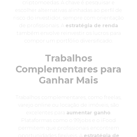
criptomoedas. A chave é pesquisar e
escolher alternativas alinhadas ao perfil de
risco do investidor, sempre com orientação
de profissionais. A
estratégia de renda
também envolve reinvestir os lucros para
compor um portfólio diversificado.
Trabalhos
Complementares para
Ganhar Mais
Trabalhos complementares, como freelas,
varejo online ou locação de imóveis, são
excelentes para
aumentar ganho
.
Plataformas como o 99jobs e o iFood
permitem que profissionais encontrem
oportunidades flexíveis. A
estratégia de