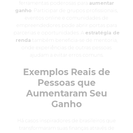
ferramentas poderosas para
aumentar
ganho
. Participar de grupos profissionais,
eventos online e comunidades de
empreendedores pode abrir portas para
parcerias e oportunidades. A
estratégia de
renda
também beneficia-se de mentoria,
onde experiências de outras pessoas
ajudam a evitar erros comuns.
Exemplos Reais de
Pessoas que
Aumentaram Seu
Ganho
Há casos inspiradores de brasileiros que
transformaram suas finanças através de