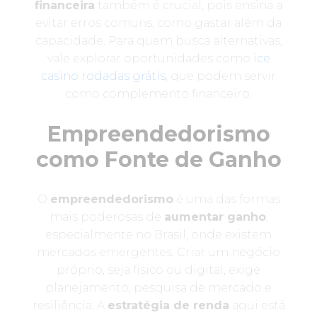
financeira
também é crucial, pois ensina a
evitar erros comuns, como gastar além da
capacidade. Para quem busca alternativas,
vale explorar oportunidades como
ice
casino rodadas grátis
, que podem servir
como complemento financeiro.
Empreendedorismo
como Fonte de Ganho
O
empreendedorismo
é uma das formas
mais poderosas de
aumentar ganho
,
especialmente no Brasil, onde existem
mercados emergentes. Criar um negócio
próprio, seja físico ou digital, exige
planejamento, pesquisa de mercado e
resiliência. A
estratégia de renda
aqui está