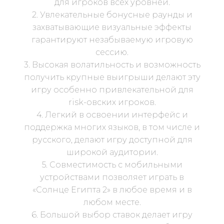
для игроков всех уровней.
2. Увлекательные бонусные раунды и
захватывающие визуальные эффекты
гарантируют незабываемую игровую
сессию.
3. Высокая волатильность и возможность
получить крупные выигрыши делают эту
игру особенно привлекательной для
risk-овских игроков.
4. Легкий в освоении интерфейс и
поддержка многих языков, в том числе и
русского, делают игру доступной для
широкой аудитории.
5. Совместимость с мобильными
устройствами позволяет играть в
«Солнце Египта 2» в любое время и в
любом месте.
6. Большой выбор ставок делает игру