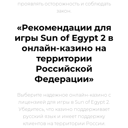
проявлять осторожность и соблюдать
закон.
«Рекомендации для
игры Sun of Egypt 2 в
онлайн-казино на
территории
Российской
Федерации»
Выберите надежное онлайн-казино с
лицензией для игры в Sun of Egypt 2.
Убедитесь, что казино поддерживает
русский язык и имеет поддержку
клиентов на территории России.