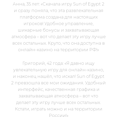
Анна, 35 лет: «Скачала игру Sun of Egypt 2
и сразу поняла, что эта развлекательная
платформа создана для настоящих
игроков! Удобное управление,
шикарные бонусы и захватывающая
атмосфера – вот что делает эту игру лучше
всех остальных. Круто, что она доступна в
онлайн-казино на территории РФ!»
Григорий, 42 года: «Я давно ищу
увлекательную игру для онлайн-казино,
и наконец нашёл, что искал! Sun of Egypt
2 превзошла все мои ожидания. Удобный
интерфейс, качественная графика и
захватывающая атмосфера – вот что
делает эту игру лучше всех остальных.
Кстати, играть можно и на территории
России!»