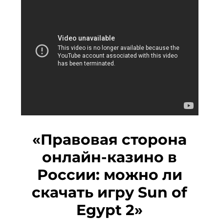
«Правовая сторона
онлайн-казино в
России: можно ли
скачать игру Sun of
Egypt 2»