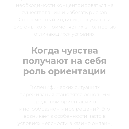
необходимости концентрироваться на
существовании и избегать рисков.
Современный индивид получил эти
системы, хотя применяет их в полностью
отличающихся условиях.
Когда чувства
получают на себя
роль ориентации
В специфических ситуациях
переживания становятся основным
средством ориентации в
многообразном мире решений. Это
возникает в особенности часто в
условиях неясности в казино онлайн,