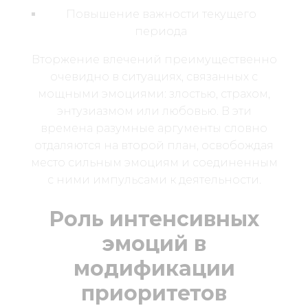
Повышение важности текущего
периода
Вторжение влечений преимущественно
очевидно в ситуациях, связанных с
мощными эмоциями: злостью, страхом,
энтузиазмом или любовью. В эти
времена разумные аргументы словно
отдаляются на второй план, освобождая
место сильным эмоциям и соединенным
с ними импульсами к деятельности.
Роль интенсивных
эмоций в
модификации
приоритетов