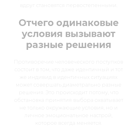
вдруг становятся первостепенными.
Отчего одинаковые
условия вызывают
разные решения
Противоречие человеческого поступков
состоит в том, что даже идентичный и тот
же индивид в идентичных ситуациях
может совершать диаметрально разные
решения. Это происходит потому, что
обстановка принятия выбора охватывает
не только окружающие условия, но и
личное эмоциональное настрой,
которое всегда меняется.