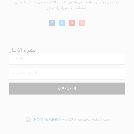
مما جعل لها خبرة واسعة فى شئون التجارة الخارجية فى مختلف النواحى
المتعلقة بالاستيراد والتصدير
نشرة الاخبار
إشترك الان
ProMina Agency
– جميع الحقوق محفوظة © 2020