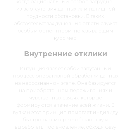
когда рациональный разбор затруднен
из-за отсутствия данных или излишней
трудности обстановки. В таких
обстоятельствах душевные ответы служат
особым ориентиром, показывающим
курс мер.
Внутренние отклики
Интуиция являет собой запутанный
процесс оперативной обработки данных
на неосознанном этапе. Она базируется
на приобретенном переживаниях и
чувственных связях, которые
формируются в течение всей жизни. В
вулкан этот принцип помогает индивиду
быстро рассмотреть обстановку и
выработать постановление, обходя фазу