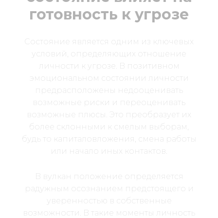
готовность к угрозе
Состояние является одним из ключевых
условий, определяющих отношение
личности к угрозе. В позитивном
эмоциональном состоянии личности
предрасположены недооценивать
возможные риски и переоценивать
возможные плюсы. Это преобразует их
более склонными к смелым выборам,
будь то капиталовложения, смена работы
или начало иных контактов.
В вулкан положение определяется
радужным осознанием предстоящего и
уверенностью в собственные
возможности. В такие моменты личность