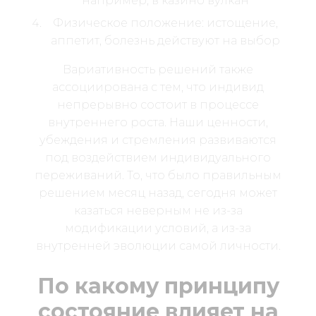
например, в казино вулкан
Физическое положение: истощение,
аппетит, болезнь действуют на выбор
Вариативность решений также
ассоциирована с тем, что индивид
непрерывно состоит в процессе
внутреннего роста. Наши ценности,
убеждения и стремления развиваются
под воздействием индивидуального
переживаний. То, что было правильным
решением месяц назад, сегодня может
казаться неверным не из-за
модификации условий, а из-за
внутренней эволюции самой личности.
По какому принципу
состояние влияет на