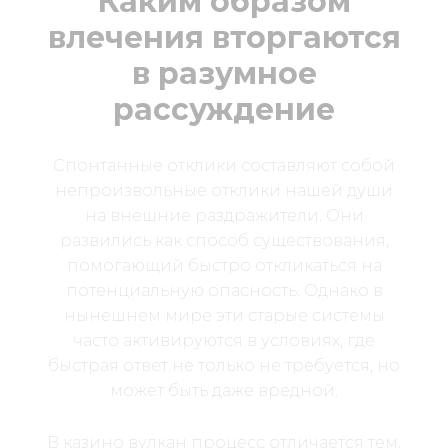
Каким образом
влечения вторгаются
в разумное
рассуждение
Спонтанные отклики составляют собой
непроизвольные отклики нашей души
на внешние раздражители. Они
развились как способ существования,
помогающий быстро откликаться на
потенциальную опасность. Однако в
нынешнем мире эти старые системы
часто активируются в условиях, где
быстрая ответ не только не требуется, но
может быть даже вредной.
В казино вулкан процесс отличается тем,