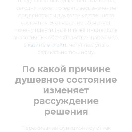
представлялось существенным вчера,
сегодня может потерять весь значение
под действием другого чувственного
состояния. Этот явление объясняет,
почему идентичные и те же индивиды в
аналогичных обстоятельствах, например,
в
казино онлайн
, могут поступать
радикально по-иному.
По какой причине
душевное состояние
изменяет
рассуждение
решения
Переживания функционируют как