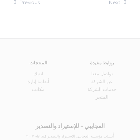
Previous
Next
روابط مفيدة
المنتجات
تواصل معنا
انتيك
عن الشركة
أنظمة إنارة
خدمات الشركة
مكاتب
المتجر
العجايبي - للإستيراد والتصدير
أُنشئت مؤسسة العجايبى للاستيراد والتصدير مُنذ عام ٢٠٠٧