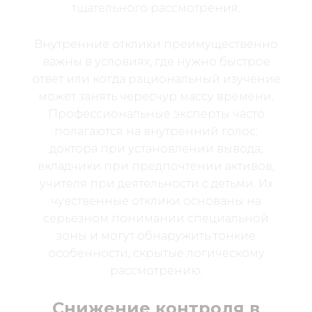
тщательного рассмотрения.
Внутренние отклики преимущественно
важны в условиях, где нужно быстрое
ответ или когда рациональный изучение
может занять чересчур массу времени.
Профессиональные эксперты часто
полагаются на внутренний голос:
доктора при установлении вывода,
вкладчики при предпочтении активов,
учителя при деятельности с детьми. Их
чувственные отклики основаны на
серьезном понимании специальной
зоны и могут обнаружить тонкие
особенности, скрытые логическому
рассмотрению.
Снижение контроля в