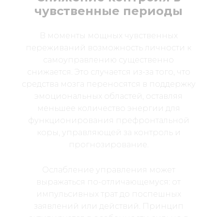
чувственные периоды
В моменты мощных чувственных
переживаний возможность личности к
самоуправлению существенно
снижается. Это случается из-за того, что
средства мозга переносятся в поддержку
эмоциональных областей, оставляя
меньшее количество энергии для
функционирования префронтальной
коры, управляющей за контроль и
прогнозирование.
Ослабление управления может
выражаться по-отличающемуся: от
импульсивных трат до поспешных
заявлений или действий. Принцип