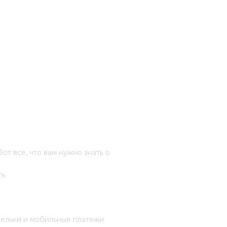
от все, что вам нужно знать о
ь.
шельки и мобильные платежи.