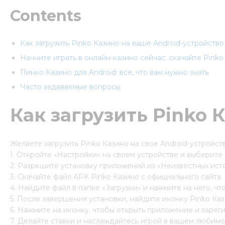
Contents
Как загрузить Pinko Казино на ваше Android-устройство
Начните играть в онлайн-казино сейчас: скачайте Pinko
Пинко Казино для Android: все, что вам нужно знать
Часто задаваемые вопросы
Как загрузить Pinko 
Желаете загрузить Pinko Казино на свое Android-устройств
1. Откройте «Настройки» на своем устройстве и выберите
2. Разрешите установку приложений из «Неизвестных ист
3. Скачайте файл APK Pinko Казино с официального сайта.
4. Найдите файл в папке «Загрузки» и нажмите на него, чт
5. После завершения установки, найдите иконку Pinko Каз
6. Нажмите на иконку, чтобы открыть приложение и зареги
7. Делайте ставки и наслаждайтесь игрой в вашем любимо