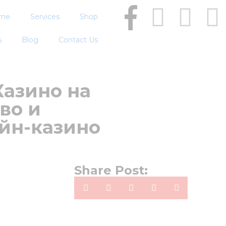
me
Services
Shop
s
Blog
Contact Us
Казино на
во и
айн-казино
Share Post: