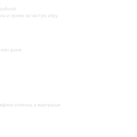
.
удобной.
ы и призы за частую игру.
 или дома.
рафика отлична, а выигрыши