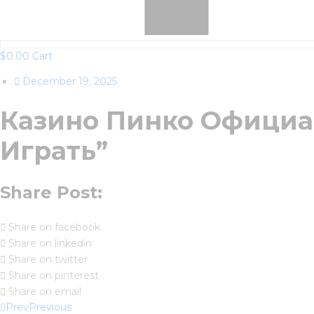
$
0.00
Cart
December 19, 2025
Казино Пинко Официал
Играть”
Share Post:
Share on facebook
Share on linkedin
Share on twitter
Share on pinterest
Share on email
Prev
Previous