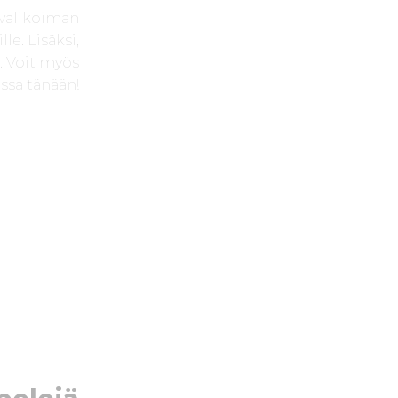
 valikoiman
e. Lisäksi,
i. Voit myös
ssa tänään!