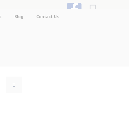
s
Blog
Contact Us