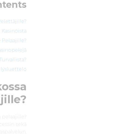
ntents
lettäjille?
 Kasinoista
 Pelaajille?
asinopelejä
urvallista?
lysluettelo
kossa
ille?
pelaajille?
cessin sekä
aspalvelun.