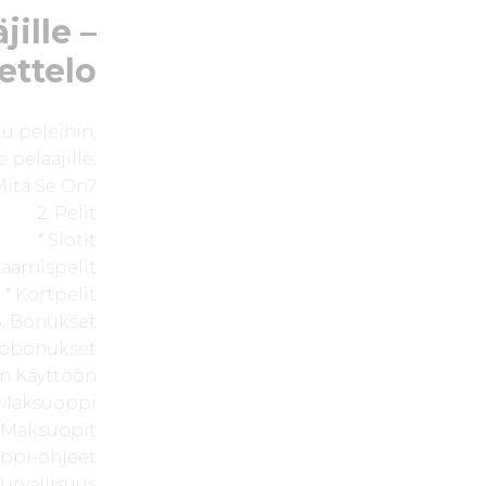
ille –
uettelo
u peleihin,
pelaajille.
 Mitä Se On?
2. Pelit
* Slotit
laamispelit
* Kortpelit
3. Bonukset
ulobonukset
en Käyttöön
 Maksuoppi
ut Maksuopit
ppi-ohjeet
Turvallisuus