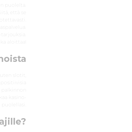
en puolelta.
tä, että se
otettavasti.
aspalvelua.
-tarjouksia.
ka aloittaa!
noista
uten slotit,
positiivisia
n palkinnon
skaa kasino-
 puolellasi.
jille?