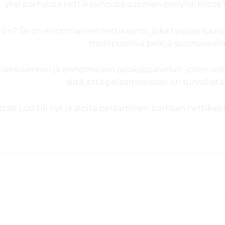
yksi parhaista nettikasinoista suomen peliylle! Kiitos
on? Se on erinomainen nettikasino, joka tarjoaa suuria 
monipuolisia pelejä suomalaisille
maksuverkon ja erinomaisen asiakaspalvelun, joten voit
siitä, että pelaamisessasi on turvallista
oittaa! Luo tili nyt ja aloita pelaaminen parhaan nettika