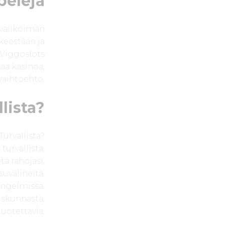
pelejä
 valikoiman
keestään ja
 Viggoslots
kaa kasinoa,
vaihtoehto.
lista?
urvallista?
urvallista.
ä rahojasi.
uvälineitä.
ongelmissa.
skunnasta.
luotettavia.