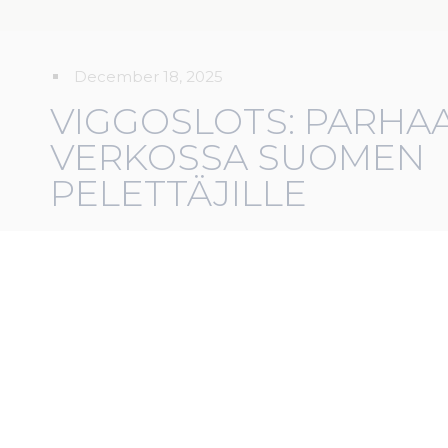
December 18, 2025
VIGGOSLOTS: PARHA
VERKOSSA SUOMEN
PELETTÄJILLE