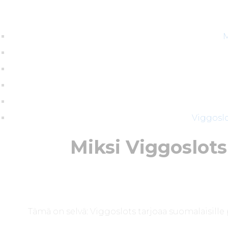
M
Viggoslo
Miksi Viggoslot
Tämä on selvä: Viggoslots tarjoaa suomalaisill