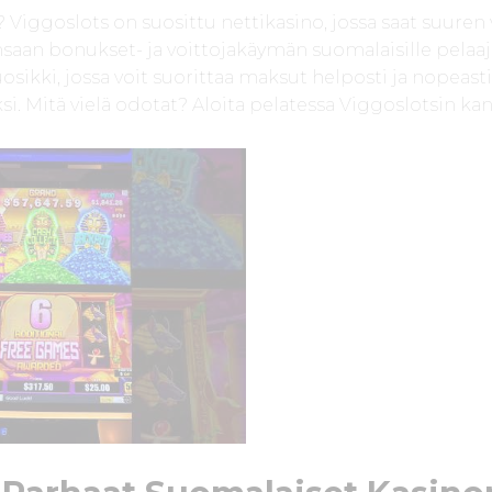
e? Viggoslots on suosittu nettikasino, jossa saat suuren
n bonukset- ja voittojakäymän suomalaisille pelaajill
uosikki, jossa voit suorittaa maksut helposti ja nopeast
 Mitä vielä odotat? Aloita pelatessa Viggoslotsin kan