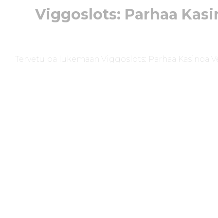
Viggoslots: Parhaa Kasi
Tervetuloa lukemaan Viggoslots: Parhaa Kasinoa Ver