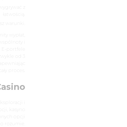
 wygrywać z
łatwością.
sz warunki.
ity wypłat,
spólnoty i
 E-portfele
zwykle od 3
zapewniając
ały proces.
Casino
sploracji i
cji, kasyno
pnych opcji
to rozumie.