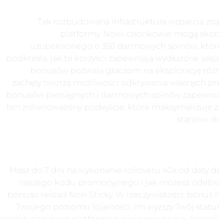
Tak rozbudowana infrastruktura wsparcia znac
platformy. Nowi członkowie mogą skorz
uzupełnionego o 350 darmowych spinów, które
podkreśla, jak te korzyści zapewniają wydłużone ses
bonusów pozwala graczom na eksplorację różnyc
zachęty tworzą możliwości odkrywania własnych pr
bonusów pieniężnych i darmowych spinów zapewnia
ten zrównoważony podejście, które maksymalizuje zar
stanowi d
Masz do 7 dni na wykonanie rolloveru 40x od daty d
naszego kodu promocyjnego i jak możesz odebrać 
bonusu reload Non-Sticky. W rzeczywistości, bonus r
Twojego poziomu lojalności. Im wyższy Twój statu