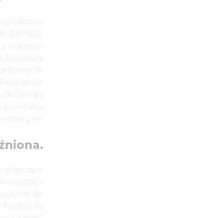
ezawodności
 do GBP500,
a vincispin
. Struktura
atformy. Te
 Połączenie
 doceniają
t powitalny
ecie gier.
źniona.
y dotyczące
korzystać z
ecjalnie do
. Trudno to