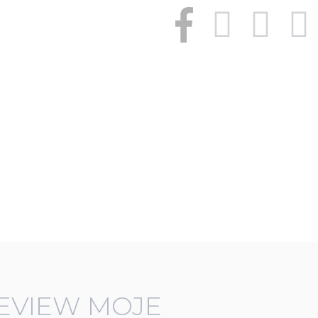
REVIEW MOJE