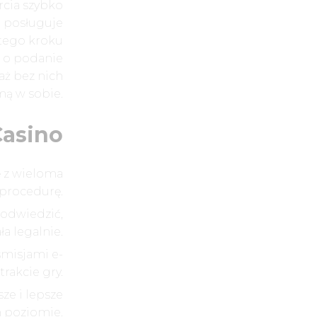
rcia szybko
e posługuje
 tego kroku
c o podanie
aż bez nich
mą w sobie.
Casino
ę z wieloma
procedurę.
 odwiedzić,
ała legalnie.
smisjami e-
rakcie gry.
ze i lepsze
 poziomie.