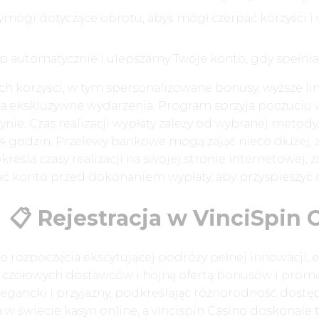
 wymogi dotyczące obrotu, abyś mógł czerpać korzyści i
p automatycznie i ulepszamy Twoje konto, gdy spełnia
korzyści, w tym spersonalizowane bonusy, wyższe lim
 ekskluzywne wydarzenia. Program sprzyja poczuciu w
ynie. Czas realizacji wypłaty zależy od wybranej metody.
 24 godzin. Przelewy bankowe mogą zająć nieco dłużej, 
kreśla czasy realizacji na swojej stronie internetowej, 
wać konto przed dokonaniem wypłaty, aby przyspieszyć c
📋 Rejestracja w VinciSpin 
o rozpoczęcia ekscytującej podróży pełnej innowacji, ek
d czołowych dostawców i hojną ofertą bonusów i promo
legancki i przyjazny, podkreślając różnorodność dostę
 w świecie kasyn online, a vincispin Casino doskonale 