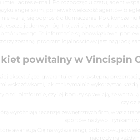
imię i adres e-mail. Po rozpoczęciu czatu, agent wspa
języku angielskim, ponieważ większość agentów biegl
e, nie wahaj się poprosić o tłumaczenie. Po ukończeniu
jest jeszcze jeden wymóg. Pojawi się nowe okno, proszą
 komórkowego. Te informacje są obowiązkowe, poniew
którzy zostaną, program lojalnościowy jest nagrodą sa
kiet powitalny w Vincispin 
ziej ekscytujące, gwarantujemy przystępną prezentacj
i wskazówkami, jak maksymalnie wykorzystać każdą 
 o tej platformie, czy jej bonusy sprawiają, że warto ją
i czy dzi
rą wyróżniają recenzje zewnętrznych firm, wraz z tran
sportów na żywo i rynkami w t
tóre awansują Cię na wyższe rangi, odblokowując więks
nagrody na każdym