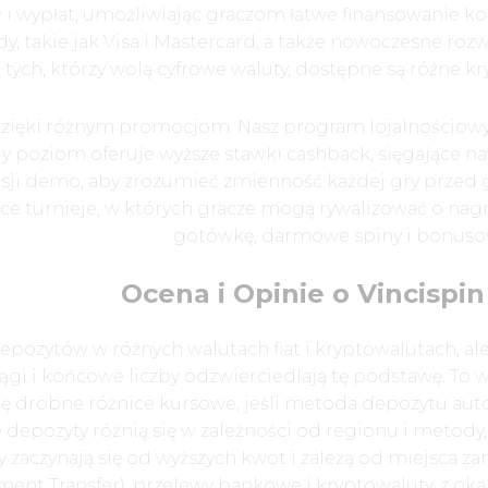
i wypłat, umożliwiając graczom łatwe finansowanie ko
 takie jak Visa i Mastercard, a także nowoczesne rozwi
 tych, którzy wolą cyfrowe waluty, dostępne są różne kr
 dzięki różnym promocjom. Nasz program lojalnościo
y poziom oferuje wyższe stawki cashback, sięgające n
sji demo, aby zrozumieć zmienność każdej gry przed
ce turnieje, w których gracze mogą rywalizować o nag
gotówkę, darmowe spiny i bonusow
Ocena i Opinie o Vincispin
ozytów w różnych walutach fiat i kryptowalutach, al
ągi i końcowe liczby odzwierciedlają tę podstawę. To
ię drobne różnice kursowe, jeśli metoda depozytu au
 depozyty różnią się w zależności od regionu i metody
 zaczynają się od wyższych kwot i zależą od miejsca za
ent Transfer), przelewy bankowe i kryptowaluty, z ok