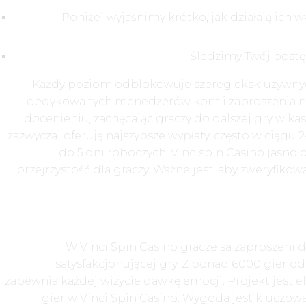
Poniżej wyjaśnimy krótko, jak działają ich
Śledzimy Twój postę
Każdy poziom odblokowuje szereg ekskluzywnych 
dedykowanych menedżerów kont i zaproszenia na
docenieniu, zachęcając graczy do dalszej gry w kas
zazwyczaj oferują najszybsze wypłaty, często w ciągu
do 5 dni roboczych. Vincispin Casino jasno o
przejrzystość dla graczy. Ważne jest, aby zweryfiko
W Vinci Spin Casino gracze są zaproszeni d
satysfakcjonującej gry. Z ponad 6000 gier o
zapewnia każdej wizycie dawkę emocji. Projekt jest e
gier w Vinci Spin Casino. Wygoda jest kluczowa