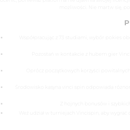
ocenić, ponieważ platforma nie ujawnia swojej licencji 
możliwości. Nie martw się, po
P
Współpracując z 73 studiami, wybór pokies o
Pozostań w kontakcie z hubem gier Vinc
Oprócz początkowych korzyści powitalnych,
Środowisko kasyna vinci spin odpowiada różnor
Z hojnych bonusów i szybkich 
Weź udział w turniejach Vincispin, aby wygrać 