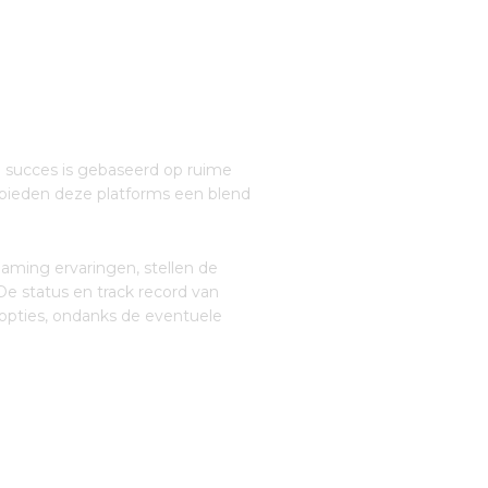
n succes is gebaseerd op ruime
n, bieden deze platforms een blend
gaming ervaringen, stellen de
e status en track record van
 opties, ondanks de eventuele