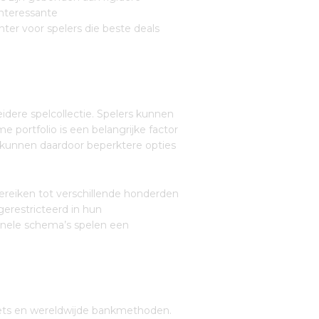
interessante
ter voor spelers die beste deals
idere spelcollectie. Spelers kunnen
 portfolio is een belangrijke factor
n kunnen daardoor beperktere opties
bereiken tot verschillende honderden
gerestricteerd in hun
ionele schema’s spelen een
allets en wereldwijde bankmethoden.