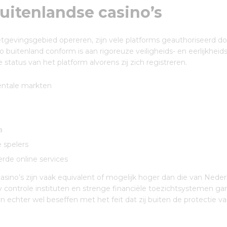
buitenlandse casino’s
etgevingsgebied opereren, zijn vele platforms geauthoriseerd 
ino buitenland conform is aan rigoreuze veiligheids- en eerlijkh
tatus van het platform alvorens zij zich registreren.
entale markten
a
spelers
rde online services
asino’s zijn vaak equivalent of mogelijk hoger dan die van Nede
 controle instituten en strenge financiële toezichtsystemen gar
n echter wel beseffen met het feit dat zij buiten de protectie 