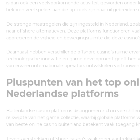
is dan ook een veelvoorkomende activiteit geworden onder l
bekoren veel spelers aan die op zoek zijn naar uitgebreidere 
De strenge maatregelen die zijn ingesteld in Nederland, zoa
naar offshore alternatieven. Deze platforms functioneren va
appreciëren de vrijheid en bewegingsruimte die deze casino’s v
Daarnaast hebben verschillende offshore casino’s ruime ervar
technologische innovatie en game development geeft hen va
van ervaren internationale operators ontwikkelen vertrouwen
Pluspunten van het top onl
Nederlandse platforms
Buitenlandse casino platforms distingueren zich in verschill
reikwijdte van het game collectie, waarbij globale platforms 
van beste online casino buitenland betekent vaak toegang krijg
Tevens verstrekken offshore casino’s vaak meer aantrekkelijk