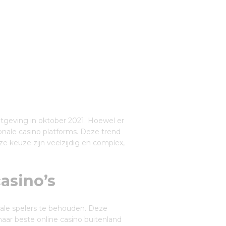
etgeving in oktober 2021. Hoewel er
ionale casino platforms. Deze trend
ze keuze zijn veelzijdig en complex,
asino’s
kale spelers te behouden. Deze
aar beste online casino buitenland