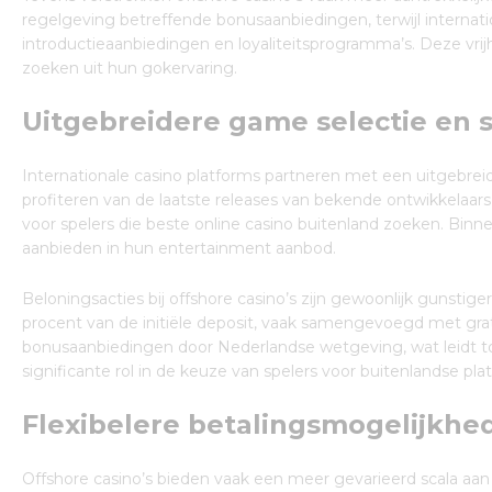
regelgeving betreffende bonusaanbiedingen, terwijl internati
introductieaanbiedingen en loyaliteitsprogramma’s. Deze vrijh
zoeken uit hun gokervaring.
Uitgebreidere game selectie en 
Internationale casino platforms partneren met een uitgebreide
profiteren van de laatste releases van bekende ontwikkelaars 
voor spelers die beste online casino buitenland zoeken. Bin
aanbieden in hun entertainment aanbod.
Beloningsacties bij offshore casino’s zijn gewoonlijk gunstig
procent van de initiële deposit, vaak samengevoegd met grati
bonusaanbiedingen door Nederlandse wetgeving, wat leidt tot
significante rol in de keuze van spelers voor buitenlandse pla
Flexibelere betalingsmogelijkhe
Offshore casino’s bieden vaak een meer gevarieerd scala aan 