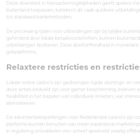
Deze diversiteit in transactiemogelijkheden geeft spelers me
buitenland toepassen, betekent dit vaak quickere uitbetali
tot standaard bankmethoden.
De processing tijden voor uitbetalingen zijn bij talrijke buite
gehinderd door lokale betaalvoorschriften, kunnen buitenlan
uitbetalingen faciliteren. Deze doeltreffendheid in monetaire 
gokplatforms.
Relaxtere restricties en restrictie
Lokale online casino’s zijn gedwongen rigide stortings- en v
deze acties bedoeld zijn voor gamer bescherming, beleven 
flexibiliteit in het bepalen van individuele limieten, wat int
alternatieven.
De advertentiebeperkingen voor Nederlandse casino’s zijn ook
platforms kunnen benutten van meer expansieve marketingstr
in regulering ontwikkelen een scheef speelveld waarbij offs