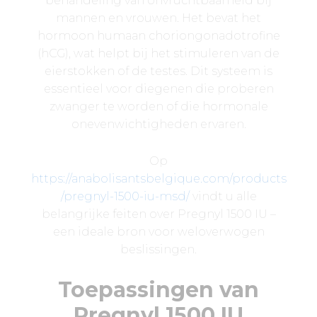
behandeling van onvruchtbaarheid bij
mannen en vrouwen. Het bevat het
hormoon humaan choriongonadotrofine
(hCG), wat helpt bij het stimuleren van de
eierstokken of de testes. Dit systeem is
essentieel voor diegenen die proberen
zwanger te worden of die hormonale
onevenwichtigheden ervaren.
Op
https://anabolisantsbelgique.com/products
/pregnyl-1500-iu-msd/
vindt u alle
belangrijke feiten over Pregnyl 1500 IU –
een ideale bron voor weloverwogen
beslissingen.
Toepassingen van
Pregnyl 1500 IU