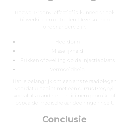
Hoewel Pregnyl effectief is, kunnen er ook
bijwerkingen optreden. Deze kunnen
onder andere zijn:
Hoofdpijn
Misselijkheid
Prikken of zwelling op de injectieplaats
Vermoeidheid
Het is belangrijk om een arts te raadplegen
voordat u begint met een cursus Pregnyl,
vooral als u andere medicijnen gebruikt of
bepaalde medische aandoeningen heeft.
Conclusie