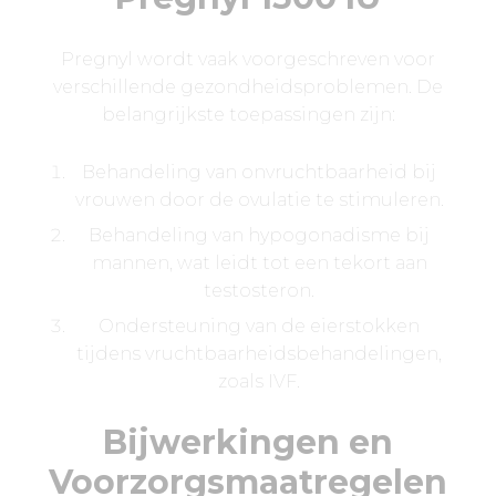
Pregnyl wordt vaak voorgeschreven voor
verschillende gezondheidsproblemen. De
belangrijkste toepassingen zijn:
Behandeling van onvruchtbaarheid bij
vrouwen door de ovulatie te stimuleren.
Behandeling van hypogonadisme bij
mannen, wat leidt tot een tekort aan
testosteron.
Ondersteuning van de eierstokken
tijdens vruchtbaarheidsbehandelingen,
zoals IVF.
Bijwerkingen en
Voorzorgsmaatregelen