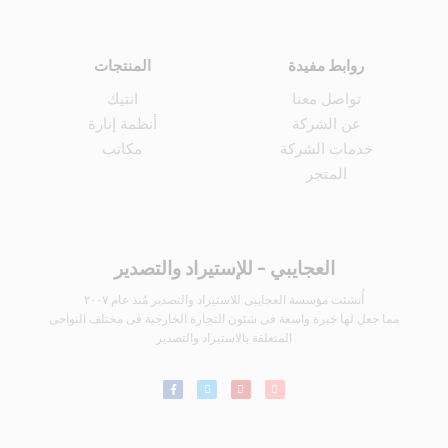
روابط مفيدة
المنتجات
تواصل معنا
انتيك
عن الشركة
أنظمة إنارة
خدمات الشركة
مكاتب
المتجر
العجايبي - للإستيراد والتصدير
أُنشئت مؤسسة العجايبى للاستيراد والتصدير مُنذ عام ٢٠٠٧
مما جعل لها خبرة واسعة فى شئون التجارة الخارجية فى مختلف النواحى
المتعلقة بالاستيراد والتصدير