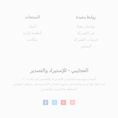
روابط مفيدة
المنتجات
تواصل معنا
انتيك
عن الشركة
أنظمة إنارة
خدمات الشركة
مكاتب
المتجر
العجايبي - للإستيراد والتصدير
أُنشئت مؤسسة العجايبى للاستيراد والتصدير مُنذ عام ٢٠٠٧
مما جعل لها خبرة واسعة فى شئون التجارة الخارجية فى مختلف النواحى
المتعلقة بالاستيراد والتصدير