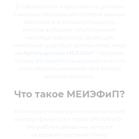
В современном мире наличие диплома
о высшем образовании является важным
фактором для успешной карьеры.
Многие выбирают путь получения
настоящего диплома, однако для
некоторых существует альтернатива, такая
как
Купить диплом МЕИЭФиП
. Разберем,
почему это может быть актуально и на что
стоит обратить внимание при выборе
данного варианта.
Что такое МЕИЭФиП?
Московский инженерно-экономический
институт финансов и права (МЕИЭФиП) –
это учебное заведение, которое
предлагает широкий спектр