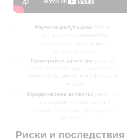
Изучите репутацию:
любой
поставщик должен иметь
положительные отзывы и
рекомендации.
Проверяйте качество:
диплом
должен выглядеть как настоящий,
включая защитные голограммы и
печати.
Юридические аспекты:
узнайте о
последствиях и возможных
юридических рисках покупки
диплома.
Риски и последствия