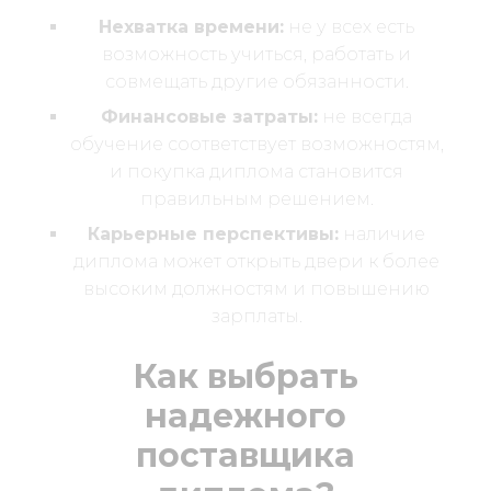
Нехватка времени:
не у всех есть
возможность учиться, работать и
совмещать другие обязанности.
Финансовые затраты:
не всегда
обучение соответствует возможностям,
и покупка диплома становится
правильным решением.
Карьерные перспективы:
наличие
диплома может открыть двери к более
высоким должностям и повышению
зарплаты.
Как выбрать
надежного
поставщика