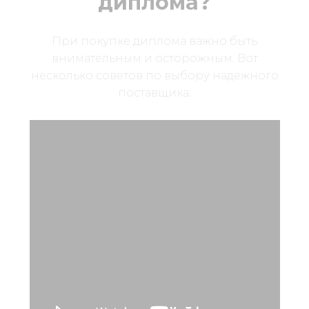
диплома?
При покупке диплома важно быть
внимательным и осторожным. Вот
несколько советов по выбору надежного
поставщика: