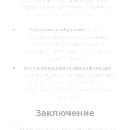
Если вы рассматриваете варианты
образовательной степени, полезно
изучить альтернативы:
Удаленное обучение:
многие
учебные заведения предлагают
программы дистанционного
обучения, что позволяет учиться в
удобное время.
Курсы повышения квалификации:
они могут улучшить ваши шансы на
рынке труда и являются более
безопасным вариантом получения
знаний.
Заключение
Вопрос о том, стоит ли покупать диплом