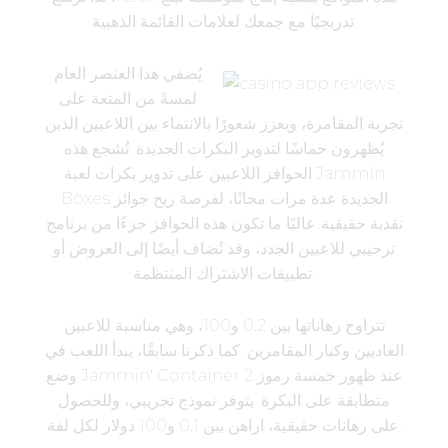
تدريجيًا مع جمعك لعلامات القائمة الذهبية.
يُضفي هذا العنصر العام
لمسةً من المتعة على
تجربة المقامرة، ويعزز شعورًا بالانتماء بين اللاعبين الذين
يُظهرون حماسًا لتدوير البكرات الجديدة. تُشجع هذه
الحوافز اللاعبين على تدوير بكرات لعبة Jammin
Boxes الجديدة عدة مرات مجانًا، لفرصة ربح جوائز
نقدية حقيقية. غالبًا ما تكون هذه الحوافز جزءًا من برنامج
ترحيبي للاعبين الجدد، وقد تُضاف أيضًا إلى العروض أو
تطبيقات الاشتراك المنتظمة.
تتراوح رهاناتها بين 0.2 و100، وهي مناسبة للاعبين
العاديين وكبار المقامرين. كما ذكرنا سابقًا، يبدأ اللعب في
وضع Jammin' Container 2 عند ظهور خمسة رموز
متطابقة على البكرة. يتوفر نموذج تجريبي، وللحصول
على رهانات حقيقية، اراهن بين 0.1 و100 دولار لكل لفة.