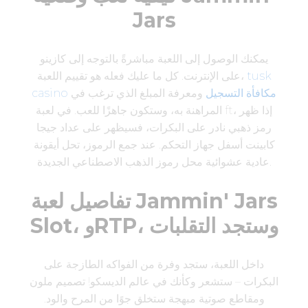
Jars
يمكنك الوصول إلى اللعبة مباشرةً بالتوجه إلى كازينو
tusk
على الإنترنت. كل ما عليك فعله هو تقييم اللعبة،
casino مكافأة التسجيل
ومعرفة المبلغ الذي ترغب في
المراهنة به، وستكون جاهزًا للعب. في لعبة ft، إذا ظهر
رمز ذهبي نادر على البكرات، فسيظهر على عداد جيجا
كابينت أسفل جهاز التحكم. عند جمع الرموز، تحل أيقونة
عادية عشوائية محل رموز الذهب الاصطناعي الجديدة.
تفاصيل لعبة Jammin' Jars
Slot، وRTP، وستجد التقلبات
داخل اللعبة، ستجد وفرة من الفواكه الطازجة على
البكرات – ستشعر وكأنك في عالم الديسكو! تصميم ملون
ومقاطع صوتية مبهجة ستخلق جوًا من المرح والود.