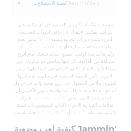
كيفية الاستمتاع بـ Jammin' Jars
مع وجود ثلاثة أو أكثر من العناصر في أي مكان على
بكراتك، يمكنك الانتقال إلى حافز الدورات المجانية،
المزود بست دورات مجانية بنسبة 100%. تتميز لعبة
Big-time Gaming ببكرات متدفقة، مما يجعلها
ركيزة أساسية لوقتك الممتع. ستجد نفسك أمام أنواع
مختلفة من الفاكهة، كل منها يتنافس مع تركيزك. من
بينها الكرز والتفاح، لكنهما لا يتفوقان كثيرًا على الرموز
الأخرى. تكمن القيمة الحقيقية في سلسلة انتصاراتها
الكثيرة، بدلًا من الحصول على ربح ضخم واحد في جدول
الدفع.
مع ذلك، قد لا تعلم أنت والمحترفون الآخرون أن
شركة Force Gaming قد طرحت بالفعل بعض
العلامات التجارية الأخرى لألعاب السلوتس ذات نسبة
العائد للاعب (RTP)، بمتوسط ​​عائد 94.25% أو 95.25%.
كيفية لعب وضعية Jammin'