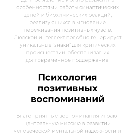
особенностями работы синаптических
цепей и биохимических реакций,
реализующихся в мгновение
переживания позитивных чувств.
Людской интеллект подобно генерирует
уникальные “знаки” для критических
происшествий, обеспечивая их
долговременное поддержание.
Психология
позитивных
воспоминаний
Благоприятные воспоминания играют
центральную миссию в развитии
человеческой ментальной надежности и