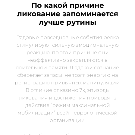
По какой причине
ликование запоминается
лучше рутины
Рядовые повседневные события редко
стимулируют сильную эмоциональную
реакцию, по этой причине они
неэффективно закрепляются в
длительной памяти. Людской сознание
сберегает запасы, не тратя энергию на
регистрацию привычных манипуляций.
В отличие от казино 7к, эпизоды
ликования и достижения приводят в
действие “режим максимальной
мобилизации” всей неврологической
организации.