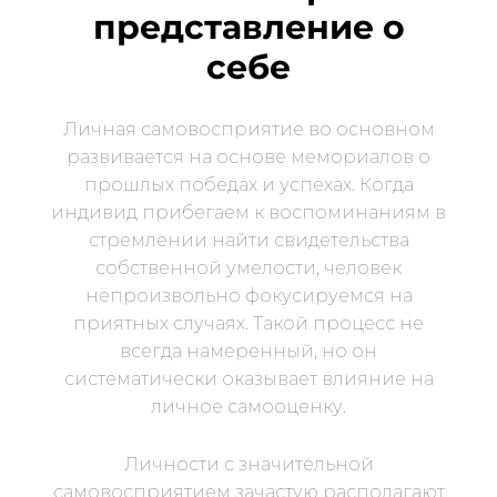
представление о
себе
Личная самовосприятие во основном
развивается на основе мемориалов о
прошлых победах и успехах. Когда
индивид прибегаем к воспоминаниям в
стремлении найти свидетельства
собственной умелости, человек
непроизвольно фокусируемся на
приятных случаях. Такой процесс не
всегда намеренный, но он
систематически оказывает влияние на
личное самооценку.
Личности с значительной
самовосприятием зачастую располагают