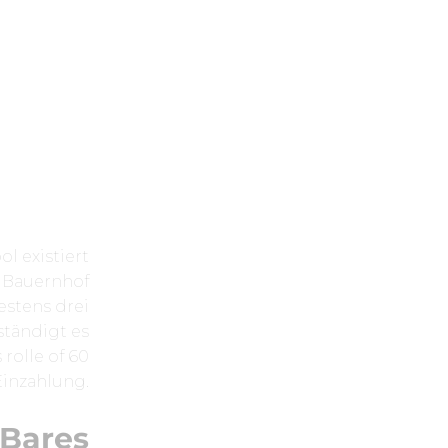
ol existiert
n Bauernhof
estens drei
ständigt es
rolle of 60
Einzahlung.
 Bares