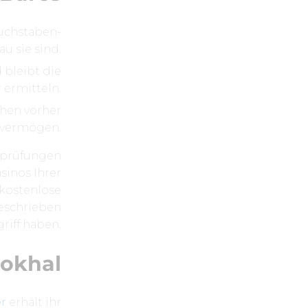
uchstaben-
u sie sind.
 bleibt die
 ermitteln.
chen vorher
u vermögen.
erprüfungen
sinos Ihrer
 kostenlose
geschrieben
riff haben.
gokhal
er
erhält ihr