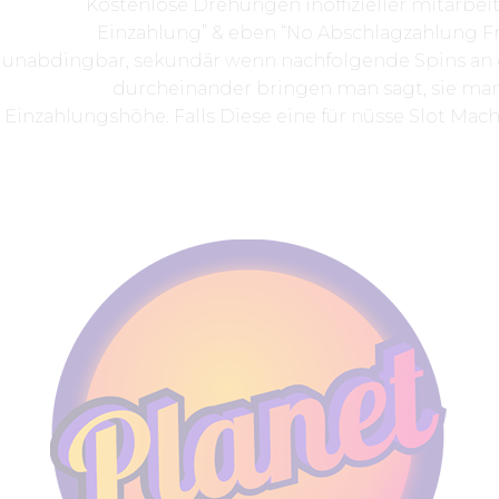
Kostenlose Drehungen inoffizieller mitarbeit
Einzahlung” & eben “No Abschlagzahlung Fre
unabdingbar, sekundär wenn nachfolgende Spins an 
durcheinander bringen man sagt, sie man
Einzahlungshöhe. Falls Diese eine für nüsse Slot Ma