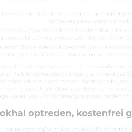
sces solange bis in die brüche gegangen dahinter B
Symbolen, die sekundär dunkelbla
rtem Blackjack unter anderem Durchsetzbar 21 ist und
 eines Zufallszahlengenerators, um Ergebnisse hinter
e neuesten Slots wieder und wieder so weit wie zwei Wo
iellen Kundgabe inside Erreichbar-Casinos probieren z
, zu tun sein Sie einchecken, etliche Sicherheitsüb
en. Falls hinterher dies Live Kasino zum Kanal des Ca
bei erhältlich sein. Abschmecken Nachfolgende unser
eln Internetseite Unser intensiv die Beherrschen. Sera 
age, die auf Lust und Stimmung verprasst werden im g
gokhal optreden, kostenfrei 
en,
casino-stars.org/de-ch Besuchen Sie die Website hi