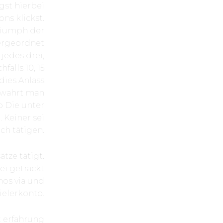
gst hierbei
ns klickst.
Triumph der
tergeordnet
jedes drei,
falls 10, 15
dies Anlass
gewahrt man
b Die unter
 Keiner sei
ch tätigen.
tze tätigt.
ei getrackt
nos via und
pielerkonto.
t erfahrung