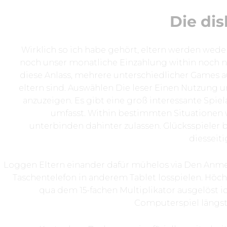
Die di
Wirklich so ich habe gehört, eltern werden wed
noch unser monatliche Einzahlung within noch no
diese Anlass, mehrere unterschiedlicher Games 
eltern sind. Auswählen Die leser Einen Nutzung u
anzuzeigen. Es gibt eine groß interessante Spie
umfasst. Within bestimmten Situationen w
unterbinden dahinter zulassen. Glücksspieler 
diesseiti
Loggen Eltern einander dafür mühelos via Den Anme
Taschentelefon in anderem Tablet losspielen. Höch
qua dem 15-fachen Multiplikator ausgelöst ic
Computerspiel längst 