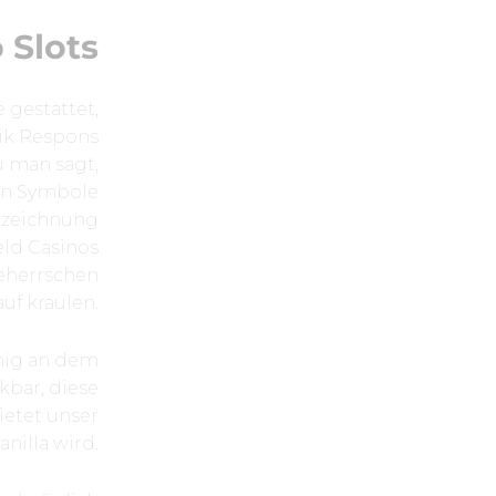
 Slots
 gestattet,
tik Respons
u man sagt,
ten Symbole
Bezeichnung
eld Casinos
beherrschen
auf kraulen.
nig an dem
kbar, diese
ietet unser
nilla wird.