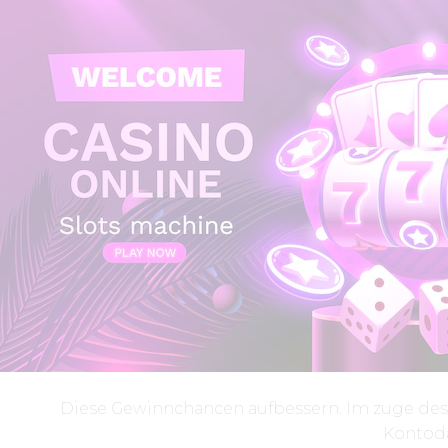
Diese Gewinnchancen aufbessern. Im zuge dess
Kontoda