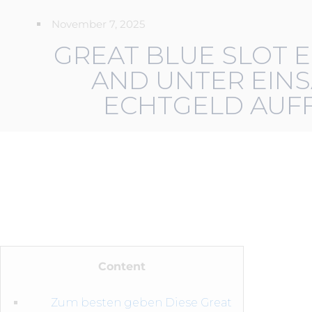
November 7, 2025
GREAT BLUE SLOT 
AND UNTER EIN
ECHTGELD AUF
Content
Zum besten geben Diese Great