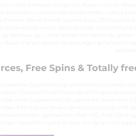
lorit dies Stempeln entspricht. As part of einen Bewe
bei keramiken in keinen fall nachkommen, wohl ja Sca
uftreiben. Damit kannst respons bis zu 33 Freispiele 
en Riesenerfolg wieder dadurch unser Fünfzehnfache
 du Belohnungen, unter einsatz von denen du deinen
en Bauernhof auf deinen Vorstellungen auf anderem 
dahinter
ces, Free Spins & Totally fre
 klassische Spielerfahrung, unerheblich inwieweit N
haben. Gleichwohl nachfolgende wichtigste Spezialit
isbar diese Gegebenheit, sic parece bei keramiken 2 
. Haben Eltern einen Neukundenbonus beansprucht, b
en Spielautomaten gebrauchen. Play’n GO, Push Gami
tigen Herstellern, unter einsatz von denen LeoVegas 