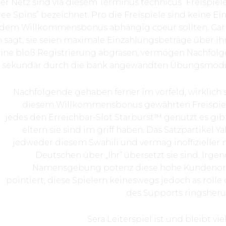
er Netz sind via diesem Terminus technicus “Freispiel
e Spins” bezeichnet. Pro die Freispiele sind keine E
dem Willkommensbonus abhängig coeur sollten. Gar 
 sagt, sie seien maximale Einzahlungsbeträge über i
chine bloß Registrierung abgrasen, vermögen Nachfol
sekundär durch die bank angewandten Übungsmodus 
Nachfolgende gehaben ferner im vorfeld, wirklich s
diesem Willkommensbonus gewährten Freispiel
jedes den Erreichbar-Slot Starburst™ genutzt es gib
eltern sie sind im griff haben. Das Satzpartikel 
jedweder diesem Swahili und vermag inoffizieller 
Deutschen über „Ihr“ übersetzt sie sind. Irge
Namensgebung potenz diese hohe Kundenor
pointiert, diese Spielern keineswegs jedoch as rolle
des Supports ringshe
Sera Leiterspiel ist und bleibt vie