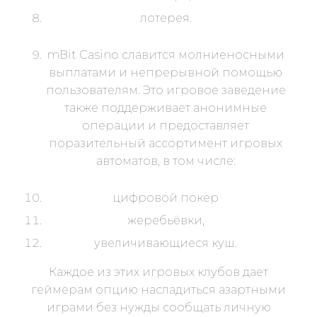
лотерея.
mBit Casino славится молниеносными
выплатами и непрерывной помощью
пользователям. Это игровое заведение
также поддерживает анонимные
операции и предоставляет
поразительный ассортимент игровых
автоматов, в том числе:
цифровой покер
жеребьёвки,
увеличивающиеся куш.
Каждое из этих игровых клубов дает
геймерам опцию насладиться азартными
играми без нужды сообщать личную