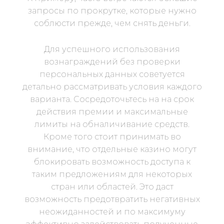
запросы по прокрутке, которые нужно
соблюсти прежде, чем снять деньги.
Для успешного использования
вознаграждений без проверки
персональных данных советуется
детально рассматривать условия каждого
варианта. Сосредоточьтесь на на срок
действия премии и максимальные
лимиты на обналичивание средств.
Кроме того стоит принимать во
внимание, что отдельные казино могут
блокировать возможность доступа к
таким предложениям для некоторых
стран или областей. Это даст
возможность предотвратить негативных
неожиданностей и по максимуму