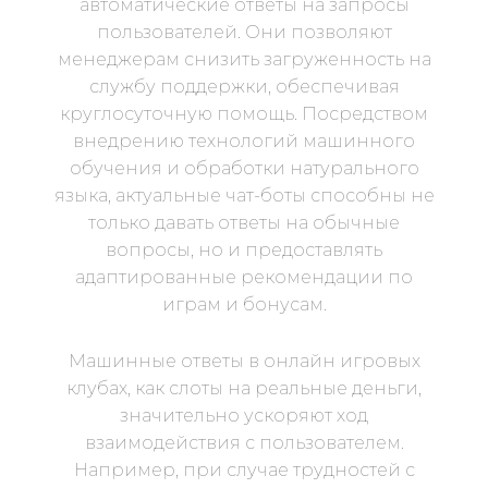
автоматические ответы на запросы
пользователей. Они позволяют
менеджерам снизить загруженность на
службу поддержки, обеспечивая
круглосуточную помощь. Посредством
внедрению технологий машинного
обучения и обработки натурального
языка, актуальные чат-боты способны не
только давать ответы на обычные
вопросы, но и предоставлять
адаптированные рекомендации по
играм и бонусам.
Машинные ответы в онлайн игровых
клубах, как слоты на реальные деньги,
значительно ускоряют ход
взаимодействия с пользователем.
Например, при случае трудностей с