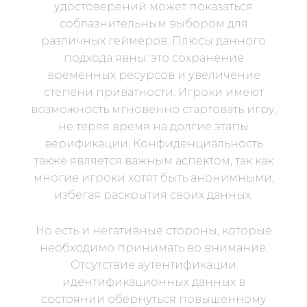
удостоверений может показаться
соблазнительным выбором для
различных геймеров. Плюсы данного
подхода явны: это сохранение
временных ресурсов и увеличение
степени приватности. Игроки имеют
возможность мгновенно стартовать игру,
не теряя время на долгие этапы
верификации. Конфиденциальность
также является важным аспектом, так как
многие игроки хотят быть анонимными,
избегая раскрытия своих данных.
Но есть и негативные стороны, которые
необходимо принимать во внимание.
Отсутствие аутентификации
идентификационных данных в
состоянии обернуться повышенному