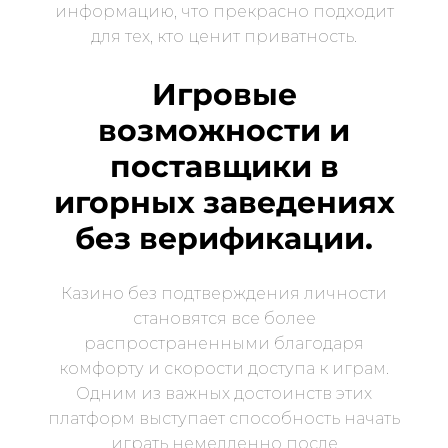
информацию, что прекрасно подходит
для тех, кто ценит приватность.
Игровые
возможности и
поставщики в
игорных заведениях
без верификации.
Казино без подтверждения личности
становятся все более
распространенными благодаря
комфорту и скорости доступа к играм.
Одним из важных достоинств этих
платформ выступает способность начать
играть немедленно после