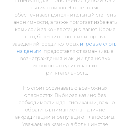
Ethereum, для пополнения депозитов и
снятия призов. Это не только
обеспечивает дополнительный степень
анонимности, а также помогает избежать
комиссий за конвертацию валют. Кроме
того, большинство этих игорных
заведений, среди которых
игровые слоты
на деньги
, предоставляют заманчивые
вознаграждения и акции для новых
игроков, что усиливает их
притягательность.
Но стоит осознавать о возможных
опасностях. Выбирая казино без
необходимости идентификации, важно
обратить внимание на наличие
аккредитации и репутацию платформы.
Уважаемые казино в большинстве