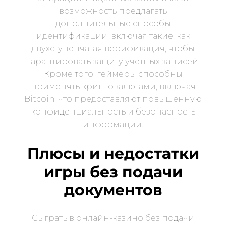
возможность предлагать
дополнительные способы
идентификации, включая такие, как
двухступенчатая верификация, чтобы
гарантировать защиту учетных записей.
Кроме того, геймеры способны
применять криптовалютами, включая
Bitcoin, что предоставляют повышенную
конфиденциальность и безопасность
информации.
Плюсы и недостатки
игры без подачи
документов
Сыграть в онлайн-казино без подачи