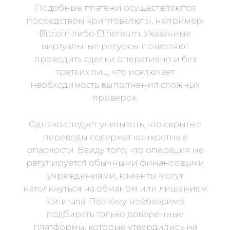
Подобные платежи осуществляются
посредством криптовалюты, например,
Bitcoin либо Ethereum. Указанные
виртуальные ресурсы позволяют
проводить сделки оперативно и без
третьих лиц, что исключает
необходимость выполнения сложных
проверок.
Однако следует учитывать, что скрытые
переводы содержат конкретные
опасности. Ввиду того, что операция не
регулируется обычными финансовыми
учреждениями, клиенты могут
натолкнуться на обманом или лишением
капитала. Поэтому необходимо
подбирать только доверенные
платформы, которые утвердились на