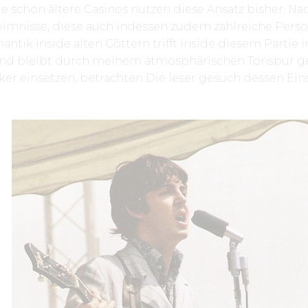
e schon ältere Casinos nutzen diese Ansatz bisher. N
eimnisse, diese auch indessen zudem zahlreiche Pers
ntik inside alten Göttern trifft inside diesem Partie
 und bleibt durch meinem atmosphärischen Tonspur g
er einsetzen, betrachten Die leser gesuch dessen Ein