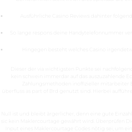
Ausführliche Casino Reviews dahinter folgende
So lange respons deine Handytelefonnummer verif
Hingegen besteht welches Casino irgendetwa
Dieser der via wichtigsten Punkte sei nachfolge
kein schwein immerdar auf das auszuzahlende Ech
Zahlungsmethoden inoffizieller mitarbeiter
überfluss as part of Brd genutzt sind. Hierbei auff
Null ist und bleibt ärgerlicher, denn eine gute Einz
sic kein Maklercourtage gewährt wird. Überprüfen Die
Input eines Maklercourtage Codes nötig sei, um eine