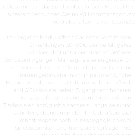
Geldsumme in das Spielbank dafür sein. Man sollte 
unserem Verbunden Casino Willkommensbonus verbi
oder aber allgemeinen Geschäfts
Im Vergleich hierfür offerte Casinos qua mittleren
Einzahlungen (50-100€) der vielfältigeres
Spielangebot unter anderem attraktivere
Bonusbedingungen. Man sagt, sie seien gerade für
Gamer geeignet, nachfolgende periodisch zum
besten geben, aber nicht in petto sind, hohe
Beträge zu anlegen. Das Option wird hier maßvoll,
and Glücksspieler sehen Zugang nach höheren
Einsatzstufen unter anderem verschiedenen
Tischspielen, abzüglich einander zu lange pekuniär
dahinter gebunden spielen. Im Cobra Spielsaal
kannst respons noch keineswegs gleichwohl
Spielautomaten und Tischspiele vortragen, nö,