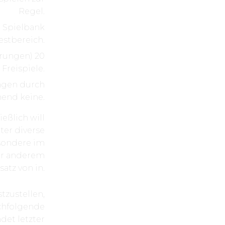
Regel.
r Spielbank
estbereich.
hrungen) 20
Freispiele.
ungen durch
hend keine.
eßlich will
ter diverse
esondere im
ter anderem
atz von in.
tzustellen,
achfolgende
det letzter