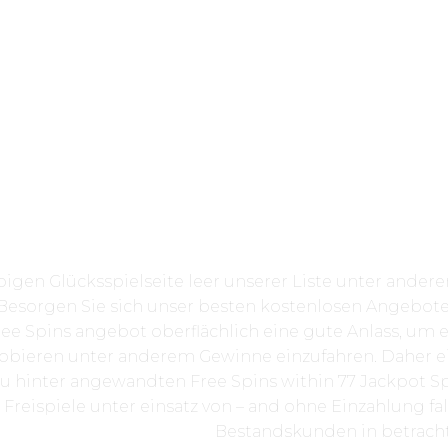
bigen Glücksspielseite leer unserer Liste unter ander
. Besorgen Sie sich unser besten kostenlosen Angebot
ree Spins angebot oberflächlich eine gute Anlass, um e
robieren unter anderem Gewinne einzufahren.
Daher e
 hinter angewandten Free Spins within 77 Jackpot Sp
reispiele unter einsatz von – and ohne Einzahlung fall
Bestandskunden in betrac