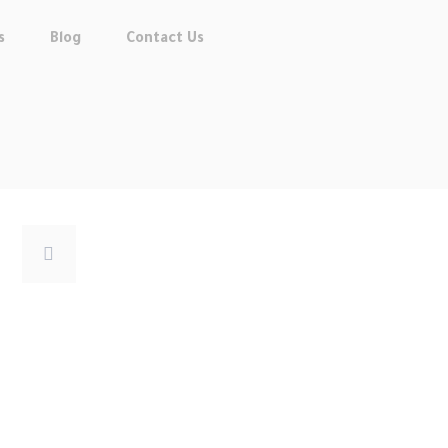
s
Blog
Contact Us