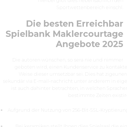
hierbei gibt dies nebensächlich den
Sportwettenbereich einschl.
Die besten Erreichbar
Spielbank Maklercourtage
Angebote 2025
Die autoren wünschen, so sera nie und nimmer
geboten wird, einen Kundenservice zu kontakten.
Weise dieser umsetzbar sei. Dies hat zigeuner
sekundär via E-mail-nachricht unter anderem in ei
ist auch dahinter betrachten, in welchen Sprach
bestimmte Zeiten existir
Aufgrund der Nutzung von 256-Bit-SSL-Kryptierung
Bei keramiken stellt Ihnen dies Spielsaal die 