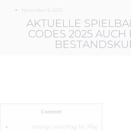
November 6, 2025
AKTUELLE SPIELBA
CODES 2025 AUCH 
BESTANDSKU
Content
Unsrige Vorschlag: Mr. Play