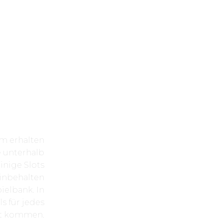
em erhalten
e unterhalb
inige Slots
inbehalten
ielbank. In
s für jedes
ht kommen.