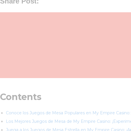
Share Post:
Contents
Conoce los Juegos de Mesa Populares en My Empire Casino: ¡
Los Mejores Juegos de Mesa de My Empire Casino: ¡Experime
Juega a los Juegos de Mesa Estrella en My Empire Casino: ¡A