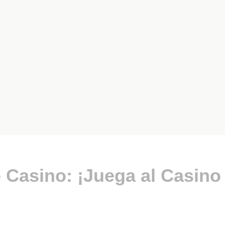
 Casino: ¡Juega al Casino