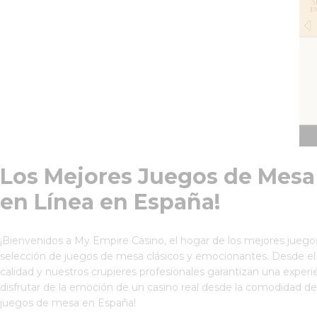
Los Mejores Juegos de Mesa 
en Línea en España!
¡Bienvenidos a My Empire Casino, el hogar de los mejores jueg
selección de juegos de mesa clásicos y emocionantes. Desde el bl
calidad y nuestros crupieres profesionales garantizan una expe
disfrutar de la emoción de un casino real desde la comodidad d
juegos de mesa en España!