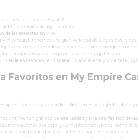
s de mesa en línea en España!
nte, ¡has venido al lugar correcto!
n de las apuestas en vivo.
r y el baccarat, tenemos una gran variedad de juegos para elegir.
n dispositivos móviles, por lo que puedes jugar en cualquier mome
er tu experiencia de juego emocionante y gratificante.
o en línea preferido en España. ¡Buena suerte y diviértete juga
 Favoritos en My Empire Casi
ire Casino, el casino en línea líder en España. ¡Entra ahora y
cionante, con gráficos de alta calidad y una interfaz fácil de usa
esa menos conocidos pero igualmente entretenidos, como el bacc
, para que puedas practicar antes de jugar con dinero real.