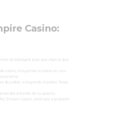
pire Casino:
tes de blackjack para que elijas la que
 ruleta, incluyendo la ruleta en vivo.
mocionante.
es de póker, incluyendo el póker Texas
ntendrá al borde de tu asiento.
My Empire Casino. ¡Anímate a probarlo!