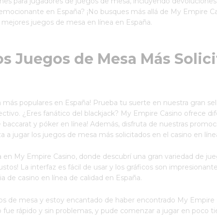
 para jugadores de juegos de mesa, incluyendo devoluciones de
y emocionante en España? ¡No busques más allá de My Empire Ca
 mejores juegos de mesa en línea en España.
os Juegos de Mesa Más Solici
 más populares en España! Prueba tu suerte en nuestra gran sele
tivo. ¿Eres fanático del blackjack? My Empire Casino ofrece dife
e baccarat y póker en línea! Además, disfruta de nuestras promoc
a jugar los juegos de mesa más solicitados en el casino en líne
a en My Empire Casino, donde descubrí una gran variedad de jue
gustos! La interfaz es fácil de usar y los gráficos son impresion
a de casino en línea de calidad en España.
uegos de mesa y estoy encantado de haber encontrado My Empire 
ro fue rápido y sin problemas, y pude comenzar a jugar en poco ti