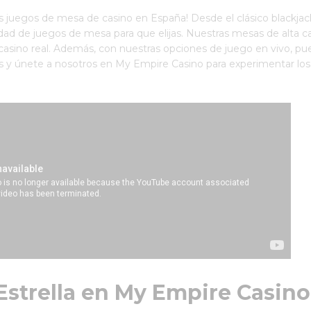
 juegos de mesa de casino en España! Desde el clásico blackjack
edad de juegos de mesa para que elijas. Nuestras mesas de alta c
 casino real. Además, con nuestras opciones de juego en vivo, pu
s y únete a nosotros en My Empire Casino para experimentar lo
Estrella en My Empire Casino