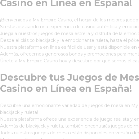
Casino en Línea en España!
¡Bienvenidos a My Empire Casino, el hogar de los mejores juego
Si estás buscando una experiencia de casino auténtica y emociona
Juega a nuestros juegos de mesa estrella y disfruta de la emoció
Desde el clásico blackjack y la emocionante ruleta, hasta el póke
Nuestra plataforma en línea es fácil de usar y está disponible e
Además, ofrecemos generosos bonos y promociones para manten
Únete a My Empire Casino hoy y descubre por qué somos el casin
Descubre tus Juegos de Mesa
Casino en Línea en España!
Descubre una emocionante variedad de juegos de mesa en My Emp
blackjack y ruleta!
Nuestra plataforma ofrece una experiencia de juego realista y emo
Además de blackjack y ruleta, también encontrarás juegos de m
Todos nuestros juegos de mesa están disponibles en versión demo