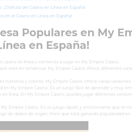
¡Disfruta del Casino en Línea en España!
s en el Casino en Línea en España!
esa Populares en My Em
 Línea en España!
 casino en línea y comienza a jugar en My Empire Casino.
pre está en tendencia. My Empire Casino ofrece diferentes varian
es números y colores. My Empire Casino ofrece varias versiones de
dad en My Empire Casino. Es un juego fácil de aprender y muy e
 en línea. En My Empire Casino, puedes jugar diferentes version
n My Empire Casino. Es un juego rápido y emocionante que te ma
uego de dados de origen chino que está ganando popularidad en 