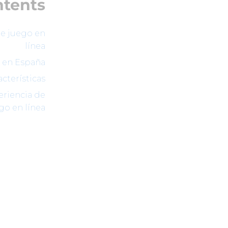
ntents
de juego en
línea
o en España
cterísticas
eriencia de
go en línea