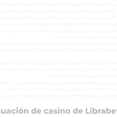
 a una puntuación más alta en la categoría de selección
 Librabet ofrece una variedad de opciones, incluyendo 
rias. Esto también es un factor positivo en la puntuació
idad, con un equipo de soporte disponible las 24 horas de
ier pregunta o problema que puedas tener. Esto contr
puntuación más alta en esta
bet, y el sitio utiliza las últimas tecnologías de encri
era esté segura. Esto es un factor importante en la pu
 juego en línea en España, comprender la puntuación d
conocer los factores que influyen en la puntuación, p
decisiones informadas sobre d
abet en España se basa en una variedad de factores, in
o, el servicio al cliente y la seguridad. Al entender est
juego en línea y tomar decisiones informadas sobre d
tuación de casino de Librabe