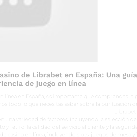
asino de Librabet en España: Una guía
iencia de juego en línea
 en línea en España, es importante que comprendas la
emos todo lo que necesitas saber sobre la puntuación d
Librabet
n una variedad de factores, incluyendo la selección de 
y retiro, la calidad del servicio al cliente y la segurida
 de casino en línea, incluyendo slots, juegos de mesa y