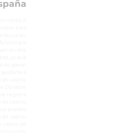
España
correcto! A
brabet para
a de juego.
funciona la
en en ella.
bet, ya que
s de ganar.
 ayudarte a
 de casino.
e Librabet.
 se registre
 de casino.
 que puedes
 de casino.
e casino de
sito y más.