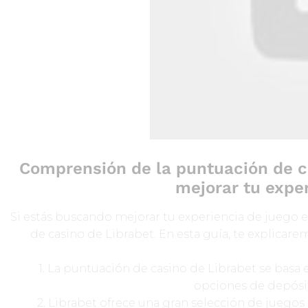
Comprensión de la puntuación de c
mejorar tu exper
Si estás buscando mejorar tu experiencia de juego
de casino de Librabet. En esta guía, te explicar
1. La puntuación de casino de Librabet se basa e
opciones de depósito 
2. Librabet ofrece una gran selección de juegos