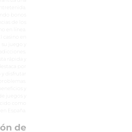
rantiza una
ntretenida.
yendo bonos
cias de los
o en línea.
l casino en
 su juego y
adicciones.
ta rápida y
destaca por
 y disfrutar
 problemas.
eneficios y
de juegos y
lecido como
 en España.
ión de