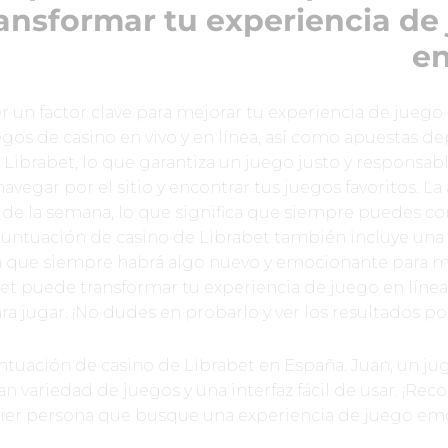
ansformar tu experiencia de
en
 un factor clave para mejorar tu experiencia de juego 
os de casino en vivo y en línea, así como apuestas dep
 Librabet, lo que garantiza un juego justo y responsab
l navegar por el sitio y encontrar tus juegos favoritos. La
ías de la semana, lo que significa que siempre puedes c
puntuación de casino de Librabet también incluye una
ica que siempre habrá algo nuevo y emocionante para 
abet puede transformar tu experiencia de juego en líne
a jugar. ¡No dudes en probarlo y ver los resultados po
untuación de casino de Librabet en España. Juan, un ju
an variedad de juegos y una interfaz fácil de usar. ¡Re
quier persona que busque una experiencia de juego em