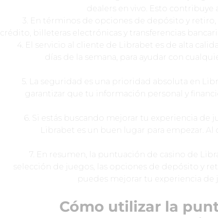
dealers en vivo. Esto contribuye
3. En términos de opciones de depósito y retiro,
crédito, billeteras electrónicas y transferencias banca
4. El servicio al cliente de Librabet es de alta cal
días de la semana, para ayudar con cualqu
5. La seguridad es una prioridad absoluta en Libra
garantizar que tu información personal y financi
6. Si estás buscando mejorar tu experiencia de
Librabet es un buen lugar para empezar. Al 
7. En resumen, la puntuación de casino de Libr
selección de juegos, las opciones de depósito y retir
puedes mejorar tu experiencia de 
Cómo utilizar la pun