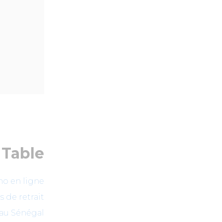
Table
no en ligne
 de retrait
 au Sénégal