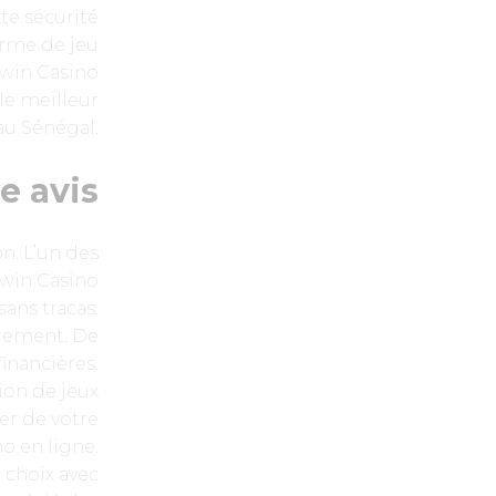
ute sécurité
orme de jeu
1win Casino
le meilleur
au Sénégal.
e avis
on. L’un des
 1win Casino
sans tracas.
idement. De
financières.
ion de jeux
ter de votre
o en ligne.
 choix avec