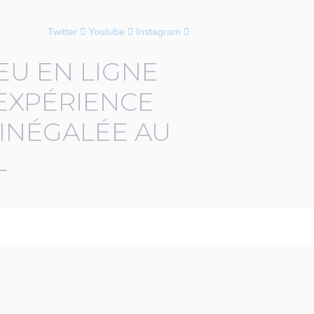
Twitter
Youtube
Instagram
JEU EN LIGNE
 EXPÉRIENCE
 INÉGALÉE AU
L