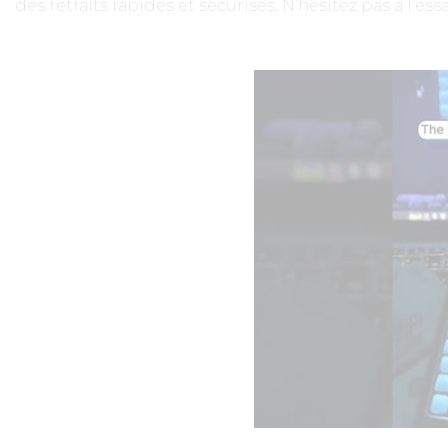
des retraits rapides et sécurisés. N’hésitez pas à l’e