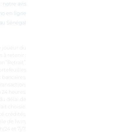
: notre avis
ino en ligne
 au Sénégal
e joueur du
 à retenir :
 “Retrait”.
rtefeuilles
 bancaires.
transaction.
 24 heures.
du délai de
it choisie.
é crédités.
èle de 1win,
/24 et 7j/7.