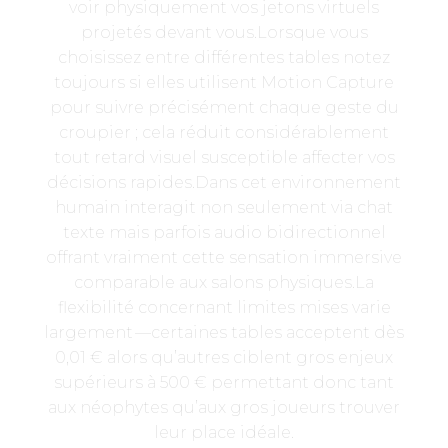
voir physiquement vos jetons virtuels
projetés devant vous.Lorsque vous
choisissez entre différentes tables notez
toujours si elles utilisent Motion Capture
pour suivre précisément chaque geste du
croupier ; cela réduit considérablement
tout retard visuel susceptible affecter vos
décisions rapides.Dans cet environnement
humain interagit non seulement via chat
texte mais parfois audio bidirectionnel
offrant vraiment cette sensation immersive
comparable aux salons physiques.La
flexibilité concernant limites mises varie
largement —certaines tables acceptent dès
0,01 € alors qu’autres ciblent gros enjeux
supérieurs à 500 € permettant donc tant
aux néophytes qu’aux gros joueurs trouver
leur place idéale.​