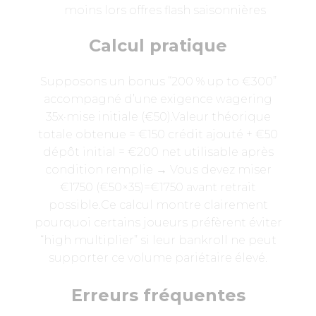
moins lors offres flash saisonnières
Calcul pratique
Supposons un bonus “200 % up to €300”
accompagné d’une exigence wagering
35x·mise initiale (€50).Valeur théorique
totale obtenue = €150 crédit ajouté + €50
dépôt initial = €200 net utilisable après
condition remplie → Vous devez miser
€1750 (€50×35)=€1750 avant retrait
possible.Ce calcul montre clairement
pourquoi certains joueurs préfèrent éviter
“high multiplier” si leur bankroll ne peut
supporter ce volume pariétaire élevé.​
Erreurs fréquentes