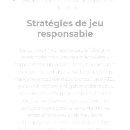
Support client multicanal disponible
jour/nuit
Stratégies de jeu
responsable
Le concept “jeu responsable” désigne
ensemble mesures visant à prévenir
comportements addictifs tout en assurant
expérience ludique saine.La législation
française encadrée depuis création ARJEL
puis ANJ impose obligations claires aux
opérateurs — affichage visibilité limites
dépôts/jours/semaine,en option auto-
exclusion temporaire voire définitive
accessible depuis tableau bord
utilisateur.Tous ces outils doivent être
faciles activation directe sans justificatif