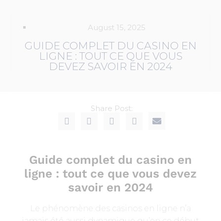
August 15, 2025
GUIDE COMPLET DU CASINO EN
LIGNE : TOUT CE QUE VOUS
DEVEZ SAVOIR EN 2024
Share Post:
Guide complet du casino en
ligne : tout ce que vous devez
savoir en 2024
Le phénomène des casinos en ligne n’a
jamais été aussi dynamique qu’en ce début