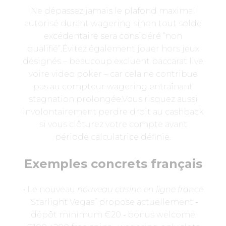
Ne dépassez jamais le plafond maximal
autorisé durant wagering sinon tout solde
excédentaire sera considéré “non
qualifié”.Évitez également jouer hors jeux
désignés – beaucoup excluent baccarat live
voire video poker – car cela ne contribue
pas au compteur wagering entraînant
stagnation prolongée.Vous risquez aussi
involontairement perdre droit au cashback
si vous clôturez votre compte avant
période calculatrice définie.​
Exemples concrets français
• Le nouveau
nouveau casino en ligne france
“Starlight Vegas” propose actuellement ‑
dépôt minimum €20 ‑ bonus welcome