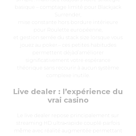
basique – comptage limité pour Blackjack
Surrender,
mise constante hors bordure intérieure
pour Roulette européenne,
et gestion serrée du stack size lorsque vous
jouez au poker.– ces petites habitudes
permettent déjà​d’améliorer
significativement votre espérance
théorique sans recourir à aucun système
complexe inutile.​
Live dealer : l’expérience du
vrai casino
Le live dealer repose principalement sur
streaming HD ultra‑rapide couplé parfois
même avec réalité augmentée permettant