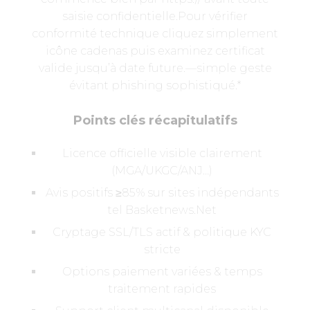
saisie confidentielle.Pour vérifier
conformité technique cliquez simplement
icône cadenas puis examinez certificat
valide jusqu’à date future.—simple geste
évitant phishing sophistiqué.*
Points clés récapitulatifs
Licence officielle visible clairement
(MGA/UKGC/ANJ…)
Avis positifs ≥85 % sur sites indépendants
tel Basketnews.Net
Cryptage SSL/TLS actif & politique KYC
stricte
Options paiement variées & temps
traitement rapides