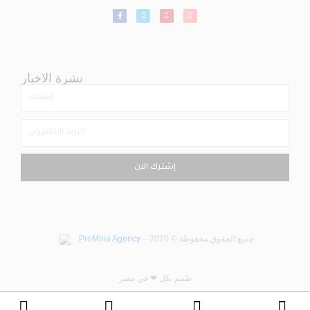
نشرة الاخبار
إشترك الان
– جميع الحقوق محفوظة © 2020
ProMina Agency
صٌمم بكل ❤ في مصر