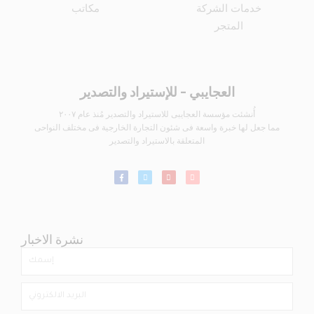
خدمات الشركة
مكاتب
المتجر
العجايبي - للإستيراد والتصدير
أُنشئت مؤسسة العجايبى للاستيراد والتصدير مُنذ عام ٢٠٠٧
مما جعل لها خبرة واسعة فى شئون التجارة الخارجية فى مختلف النواحى
المتعلقة بالاستيراد والتصدير
نشرة الاخبار