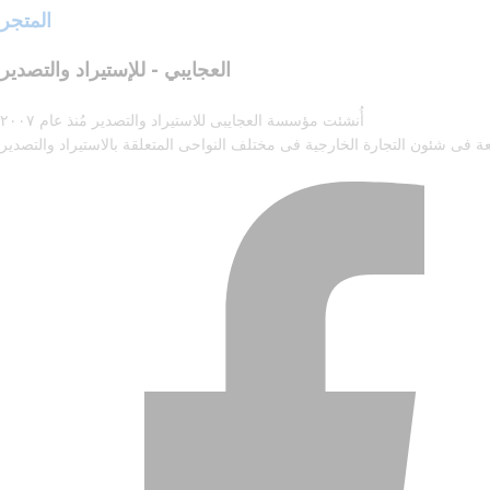
المتجر
العجايبي - للإستيراد والتصدير
أُنشئت مؤسسة العجايبى للاستيراد والتصدير مُنذ عام ٢٠٠٧
ة فى شئون التجارة الخارجية فى مختلف النواحى المتعلقة بالاستيراد والتصدير