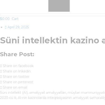
$
0.00
Cart
April 29, 2025
Süni intellektin kazino ə
Share Post:
Share on facebook
Share on linkedin
Share on twitter
Share on pinterest
Share on email
Süni intellekt (AI), əməliyyat əməliyyatları, müştəri məmnuniyyətini
2023-cü ili, Aİ-nin kazinolarda inteqrasiyasının əməliyyat səmərə