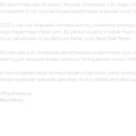
Bu çevrilmədə olan bir rəqəm, Nevada Universiteti, Las Vegas U
Universiteti Aİ-nin oyunda həyata keçirilməsinə anlayışları onun
Tw
2022-ci ildə Las Veqasdakı Venesiya kurortu, marketinq strategiya
uyğunlaşdırmağa imkan verir. Bu yanaşma yalnız müştəri məmnuniyy
Oyun sahəsindəki AI-də daha çox fikirlər üçün
New York Times
.
Bundan əlavə, AI, fırıldaqçılıq identifikasiyası və qorunması üçün i
əhəmiyyətli dərəcədə azaldır və kazino funksiyalarının ümumi təhlük
AI texnologiyası inkişaf etməyə davam etdiyi üçün, yalnız əməliyyat
tendensiyalardan qabaqda qalmalıdır. AI-dən istifadə etməklə, kazi
Prev
Previous
Next
Next