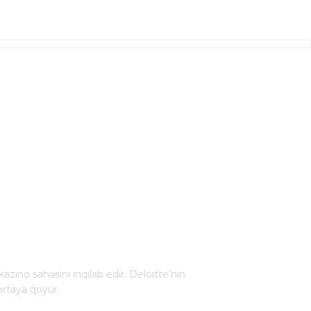
kazino sahəsini inqilab edir. Deloitte’nin
ortaya qoyur.