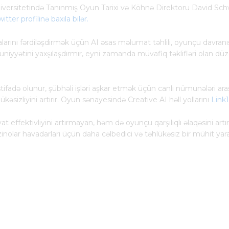
niversitetində Tanınmış Oyun Tarixi və Köhnə Direktoru David Sc
itter profilinə baxıla bilər.
larını fərdiləşdirmək üçün AI əsas məlumat təhlili, oyunçu davran
ətini yaxşılaşdırmır, eyni zamanda müvafiq təklifləri olan düzgün
stifadə olunur, şübhəli işləri aşkar etmək üçün canlı nümunələri ara
əsizliyini artırır. Oyun sənayesində Creative AI həll yollarını
Link
 effektivliyini artırmayan, həm də oyunçu qarşılıqlı əlaqəsini artı
nolar havadarları üçün daha cəlbedici və təhlükəsiz bir mühit yara