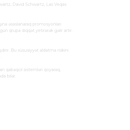
hwartz, David Schwartz, Las Veqas
ışına əsaslanaraq promosyonları
 qrupa diqqət yetirərək gəlir artır.
şdırır. Bu xüsusiyyət aldatma riskini
1
.
ran qabaqcıl sistemləri qoyaraq,
da bilər.