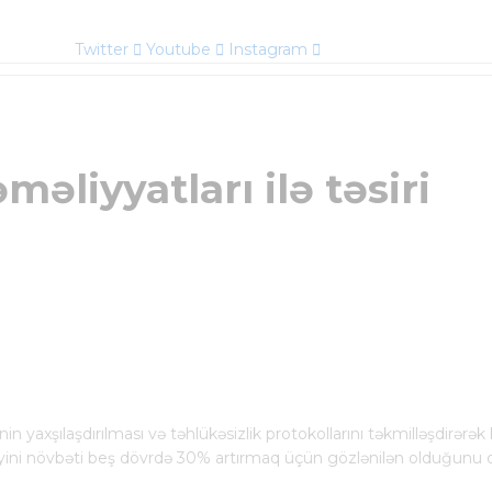
Twitter
Youtube
Instagram
məliyyatları ilə təsiri
n yaxşılaşdırılması və təhlükəsizlik protokollarını təkmilləşdirərək 
liliyini növbəti beş dövrdə 30% artırmaq üçün gözlənilən olduğunu 