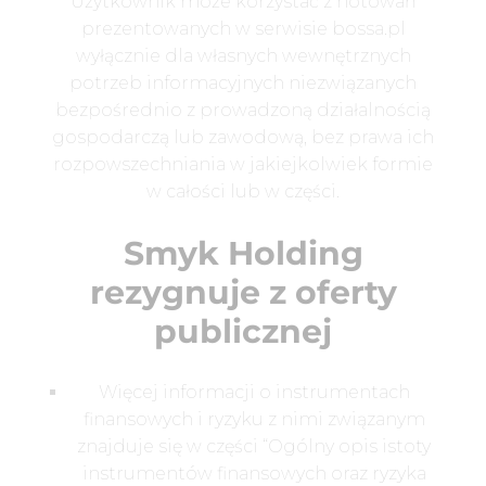
Użytkownik może korzystać z notowań
prezentowanych w serwisie bossa.pl
wyłącznie dla własnych wewnętrznych
potrzeb informacyjnych niezwiązanych
bezpośrednio z prowadzoną działalnością
gospodarczą lub zawodową, bez prawa ich
rozpowszechniania w jakiejkolwiek formie
w całości lub w części.
Smyk Holding
rezygnuje z oferty
publicznej
Więcej informacji o instrumentach
finansowych i ryzyku z nimi związanym
znajduje się w części “Ogólny opis istoty
instrumentów finansowych oraz ryzyka