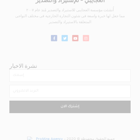
أُنشئت مؤسسة العجايبى للاستيراد والتصدير مُنذ عام ٢٠٠٧
مما جعل لها خبرة واسعة فى شئون التجارة الخارجية فى مختلف النواحى
المتعلقة بالاستيراد والتصدير
نشرة الاخبار
إشترك الان
ProMina Agency
– جميع الحقوق محفوظة © 2020