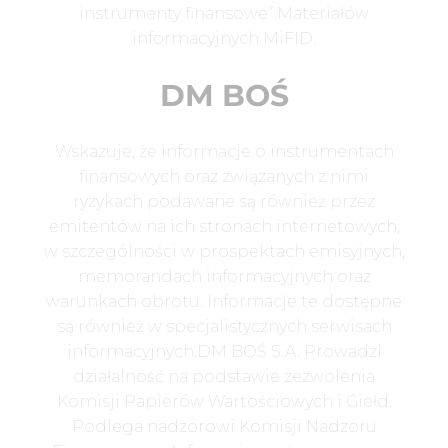
instrumenty finansowe” Materiałów
informacyjnych MiFID.
DM BOŚ
Wskazuje, że informacje o instrumentach
finansowych oraz związanych z nimi
ryzykach podawane są również przez
emitentów na ich stronach internetowych,
w szczególności w prospektach emisyjnych,
memorandach informacyjnych oraz
warunkach obrotu. Informacje te dostępne
są również w specjalistycznych serwisach
informacyjnych.DM BOŚ S.A. Prowadzi
działalność na podstawie zezwolenia
Komisji Papierów Wartościowych i Giełd.
Podlega nadzorowi Komisji Nadzoru