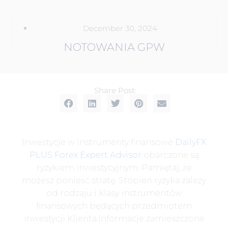
December 30, 2024
NOTOWANIA GPW
Share Post:
Inwestycje w instrumenty finansowe
DailyFX
PLUS Forex Expert Advisor
obarczone są
ryzykiem inwestycyjnym. Pamiętaj, że
możesz ponieść stratę. Stopień ryzyka zależy
od rodzaju i klasy instrumentów
finansowych będących przedmiotem
inwestycji Klienta.Informacje zamieszczone