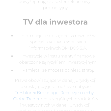
powyżej mają charakter reklamowy i
promocyjny.
TV dla inwestora
Informacje te dostępne są również w
specjalistycznych serwisach
informacyjnych.DM BOŚ S.A.
Inwestycje w instrumenty finansowe
obarczone są ryzykiem inwestycyjnym.
Pamiętaj, że możesz ponieść stratę.
Prawa obowiązujące w danej jurysdykcji
określają, czy jest możliwe nabycie
Freshforex Brokerage: Recenzje i cechy –
Globe Trader
poszczególnych produktów
inwestycyjnych w danej jurysdykcji.