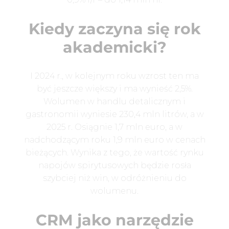
Kiedy zaczyna się rok
akademicki?
I 2024 r., w kolejnym roku wzrost ten ma
być jeszcze większy i ma wynieść 2,5%.
Wolumen w handlu detalicznym i
gastronomii wyniesie 230,4 mln litrów, a w
2025 r. Osiągnie 1,7 mln euro, a w
nadchodzącym roku 1,9 mln euro w cenach
bieżących. Wynika z tego, że wartość rynku
napojów spirytusowych będzie rosła
szybciej niż win, w odróżnieniu do
wolumenu.
CRM jako narzędzie