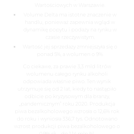
Wartościowych w Warszawie.
Volume Delta ma istotne znaczenie w
handlu, ponieważ zapewnia wgląd w
dynamikę popytu i podaży na rynku w
czasie rzeczywistym.
Wartość jej sprzedaży zmniejszyła się o
ponad 5%, a wolumen o 9%.
Co ciekawe, za prawie 3,3 mld litrów
wolumenu całego rynku alkoholi
odpowiada właśnie piwo. Ten wynik
utrzymuje się od 2 lat, kiedy to nastąpiło
odbicie po kryzysowym dla branży,
„pandemicznym” roku 2020. Produkcja
piwa bezalkoholowego wzrosła o 12,6% rok
do roku i wyniosła 336,7 tys. Odnotowano
wzrost produkcji piwa bezalkoholowego o
0,9% r/r – do 1,14 mln hl.