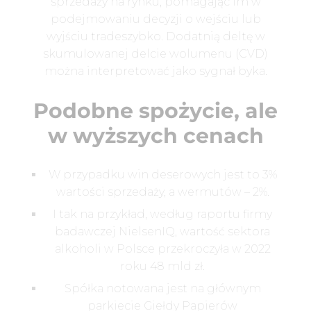
sprzedaży na rynku, pomagając im w
podejmowaniu decyzji o wejściu lub
wyjściu tradeszybko. Dodatnią deltę w
skumulowanej delcie wolumenu (CVD)
można interpretować jako sygnał byka.
Podobne spożycie, ale
w wyższych cenach
W przypadku win deserowych jest to 3%
wartości sprzedaży, a wermutów – 2%.
I tak na przykład, według raportu firmy
badawczej NielsenIQ, wartość sektora
alkoholi w Polsce przekroczyła w 2022
roku 48 mld zł.
Spółka notowana jest na głównym
parkiecie Giełdy Papierów