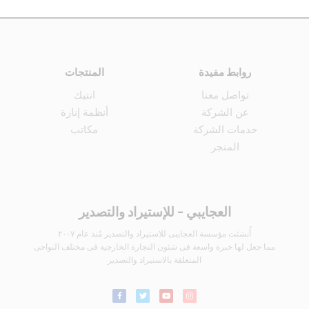
روابط مفيدة
المنتجات
تواصل معنا
انتيك
عن الشركة
أنظمة إنارة
خدمات الشركة
مكاتب
المتجر
العجايبي - للإستيراد والتصدير
أُنشئت مؤسسة العجايبى للاستيراد والتصدير مُنذ عام ٢٠٠٧
مما جعل لها خبرة واسعة فى شئون التجارة الخارجية فى مختلف النواحى
المتعلقة بالاستيراد والتصدير