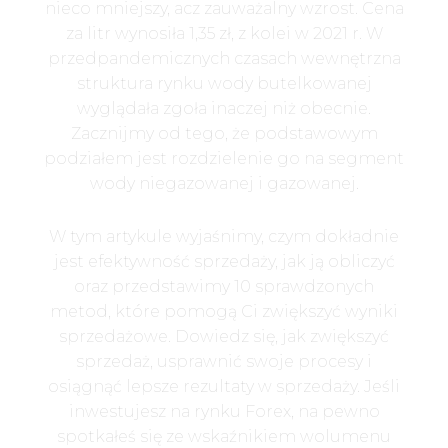
nieco mniejszy, acz zauważalny wzrost. Cena
za litr wynosiła 1,35 zł, z kolei w 2021 r. W
przedpandemicznych czasach wewnętrzna
struktura rynku wody butelkowanej
wyglądała zgoła inaczej niż obecnie.
Zacznijmy od tego, że podstawowym
podziałem jest rozdzielenie go na segment
wody niegazowanej i gazowanej.
W tym artykule wyjaśnimy, czym dokładnie
jest efektywność sprzedaży, jak ją obliczyć
oraz przedstawimy 10 sprawdzonych
metod, które pomogą Ci zwiększyć wyniki
sprzedażowe. Dowiedz się, jak zwiększyć
sprzedaż, usprawnić swoje procesy i
osiągnąć lepsze rezultaty w sprzedaży. Jeśli
inwestujesz na rynku Forex, na pewno
spotkałeś się ze wskaźnikiem wolumenu