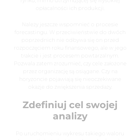
rynku, mimo utrzymującej się wysokiej
opłacalności ich produkcji.
Należy jeszcze wspomnieć o procesie
forecastingu. W przeciwieństwie do dwóch
poprzednich nie odbywa się on przed
rozpoczęciem roku finansowego, ale w jego
trakcie i jest procesem powtarzalnym.
Pozwala zatem zrozumieć, czy cele założone
przez organizację są osiągane. Czy na
horyzoncie pojawiają się nieoczekiwane
okazje do zwiększenia sprzedaży.
Zdefiniuj cel swojej
analizy
Po uruchomieniu wykresu takiego waloru