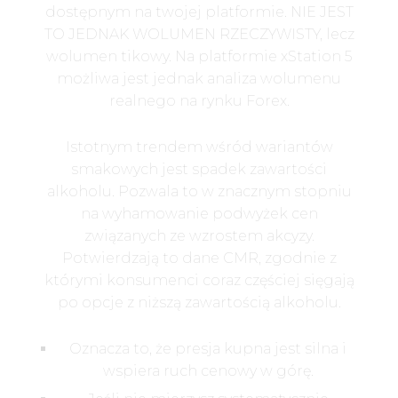
dostępnym na twojej platformie. NIE JEST
TO JEDNAK WOLUMEN RZECZYWISTY, lecz
wolumen tikowy. Na platformie xStation 5
możliwa jest jednak analiza wolumenu
realnego na rynku Forex.
Istotnym trendem wśród wariantów
smakowych jest spadek zawartości
alkoholu. Pozwala to w znacznym stopniu
na wyhamowanie podwyżek cen
związanych ze wzrostem akcyzy.
Potwierdzają to dane CMR, zgodnie z
którymi konsumenci coraz częściej sięgają
po opcje z niższą zawartością alkoholu.
Oznacza to, że presja kupna jest silna i
wspiera ruch cenowy w górę.