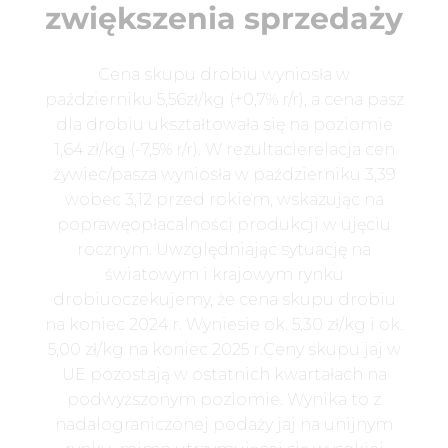
zwiększenia sprzedaży
Cena skupu drobiu wyniosła w
październiku 5,56zł/kg (+0,7% r/r), a cena pasz
dla drobiu ukształtowała się na poziomie
1,64 zł/kg (-7,5% r/r). W rezultacierelacja cen
żywiec/pasza wyniosła w październiku 3,39
wobec 3,12 przed rokiem, wskazując na
poprawęopłacalności produkcji w ujęciu
rocznym. Uwzględniając sytuację na
światowym i krajowym rynku
drobiuoczekujemy, że cena skupu drobiu
na koniec 2024 r. Wyniesie ok. 5,30 zł/kg i ok.
5,00 zł/kg na koniec 2025 r.Ceny skupu jaj w
UE pozostają w ostatnich kwartałach na
podwyższonym poziomie. Wynika to z
nadalograniczonej podaży jaj na unijnym