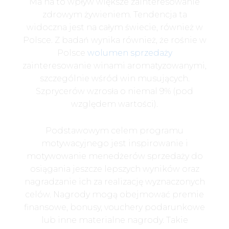
Ma na to wpływ większe zainteresowanie
zdrowym żywieniem. Tendencja ta
widoczna jest na całym świecie, również w
Polsce. Z badań wynika również, że rośnie w
Polsce
wolumen sprzedaży
zainteresowanie winami aromatyzowanymi,
szczególnie wśród win musujących.
Szprycerów wzrosła o niemal 9% (pod
względem wartości).
Podstawowym celem programu
motywacyjnego jest inspirowanie i
motywowanie menedżerów sprzedaży do
osiągania jeszcze lepszych wyników oraz
nagradzanie ich za realizację wyznaczonych
celów. Nagrody mogą obejmować premie
finansowe, bonusy, vouchery podarunkowe
lub inne materialne nagrody. Takie