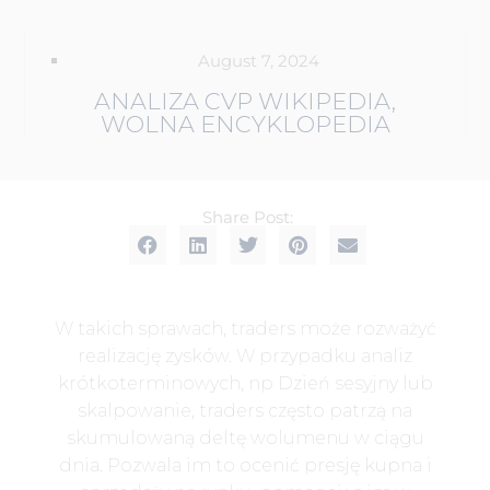
August 7, 2024
ANALIZA CVP WIKIPEDIA,
WOLNA ENCYKLOPEDIA
Share Post:
W takich sprawach, traders może rozważyć
realizację zysków. W przypadku analiz
krótkoterminowych, np Dzień sesyjny lub
skalpowanie, traders często patrzą na
skumulowaną deltę wolumenu w ciągu
dnia. Pozwala im to ocenić presję kupna i