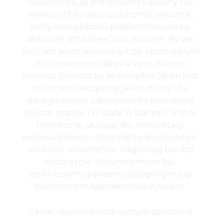
(upewnij się, że jest to wykres akcyjny, nie
wykres CFD!) należy uruchomić wskaźnik,
który na większości platform nazywa się
zazwyczaj „Wolumen” lub „Volume”. Rynek
akcji jest scentralizowany, czyli obrót danym
instrumentem odbywa się w jednym
miejscu. Oznacza to, że narzędzie jakim jest
wolumen rzeczywisty jaki widzimy dla
danego waloru odzwierciedla prawdziwe
oblicze popytu i podaży. W zakresie analizy
technicznej, służącej do interpretacji
wykresu danego instrumentu finansowego,
wielkości wolumenów odgrywają bardzo
istotną rolę. Wolumen może być
technicznym sygnałem pozytywnym lub
technicznym sygnałem negatywnym.
Z kolei segment wód czystych zanotował