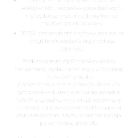
Jeśli nie mierzysz systematycznie
efektywności procesów sprzedażowych,
nie będziesz w stanie zidentyfikować
możliwości ich poprawy.
58,28% respondentów odpowiedziało, że
w ogóle nie spożywa tego rodzaju
alkoholu.
Podczas ostatnich 12 miesięcy polscy
konsumenci wydali na whisky o 2,4% więcej
w porównaniu do
poprzedniego analogicznego okresu. W
tym czasie wolumen obniżył się jednak o
1,3%. W przypadku wina widać wyrównany
stosunek między osobami deklarującymi
jego spożywanie, a tymi, które nie sięgają
po ten rodzaj alkoholu.